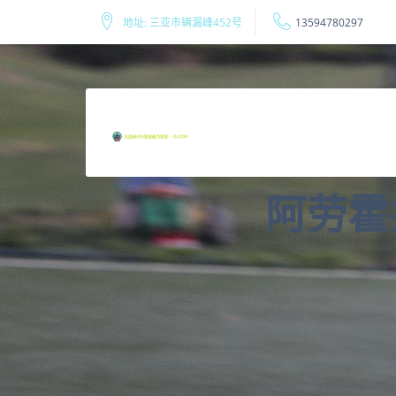
地址: 三亚市辆漏峰452号
13594780297
阿劳霍