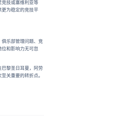
里竞技或塞维利亚等
供更为稳定的竞技平
、俱乐部管理问题、竞
地位和影响力无可忽
往巴黎圣日耳曼，阿劳
次至关重要的转折点。