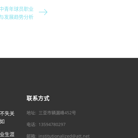
中青年球员职业
与发展趋势分析
联系方式
地址
三亚市辆漏峰452号
不失关
如
电话
13594780297
业生涯
邮箱
institutionalized@att.net