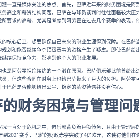
问题一直是媒体关注的焦点。首先，巴萨近年来的财务困境是阿
债务高企和薪资结构问题，巴萨在与球员谈判时往往面临较大压
霍所要求的高薪，尤其是考虑到阿劳霍在过去几个赛季的表现，
队的核心后卫，想要确保自己未来的职业生涯得到保障。在巴萨
的规划和能否继续争夺顶级赛事的资格产生了疑虑。即使巴萨给
法继续保持竞争力，影响到他个人的职业发展。
构也是阿劳霍拒绝续约的一个潜在原因。巴萨俱乐部此前曾给出
球员，但这些合同在财务上也给巴萨带来了巨大的负担。阿劳霍
对于巴萨是否能够给出公平、稳定的薪资待遇并没有信心。
萨的财务困境与管理问
状况一直处于危机之中，俱乐部背负着巨额债务，且由于管理层
0年到2021赛季，巴萨的财政赤字突破了4亿欧元，这使得他们