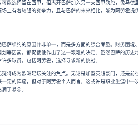
有可能选择留在西甲，但离开巴萨加入另一支西甲劲旅，像马德
赛场上有着较强的竞争力，且与巴萨的未来相比，能为阿劳霍提
绝巴萨续约的原因并非单一，而是多方面的综合考量。财务困境
规划等因素，都促使他作出了这一艰难的决定。虽然巴萨的历史
令许多球员，包括阿劳霍，选择寻求新的挑战。
无疑将成为欧洲足坛关注的焦点。无论是加盟英超豪门，还是前
来一定的阵痛，但对于阿劳霍个人而言，这或许是职业生涯中一
充满了悬念。