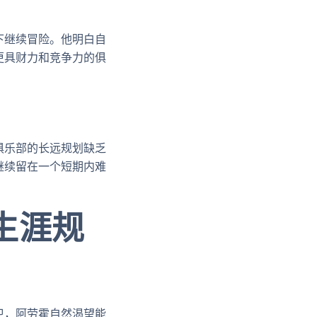
下继续冒险。他明白自
更具财力和竞争力的俱
俱乐部的长远规划缺乏
继续留在一个短期内难
生涯规
卫，阿劳霍自然渴望能