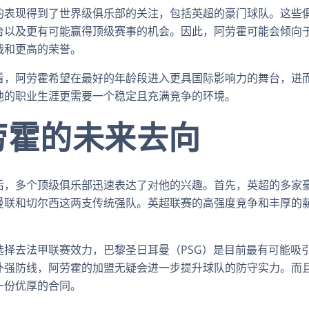
的表现得到了世界级俱乐部的关注，包括英超的豪门球队。这些
台以及更有可能赢得顶级赛事的机会。因此，阿劳霍可能会倾向
战和更高的荣誉。
看，阿劳霍希望在最好的年龄段进入更具国际影响力的舞台，进
他的职业生涯更需要一个稳定且充满竞争的环境。
劳霍的未来去向
后，多个顶级俱乐部迅速表达了对他的兴趣。首先，英超的多家
曼联和切尔西这两支传统强队。英超联赛的高强度竞争和丰厚的
。
选择去法甲联赛效力，巴黎圣日耳曼（PSG）是目前最有可能吸
补强防线，阿劳霍的加盟无疑会进一步提升球队的防守实力。而且
一份优厚的合同。