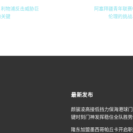
：利物浦反击威胁巨
阿塞拜疆青年联赛
的关键
伦理的挑战
最新发布
颜骏凌高接低挡力保海港球门
键时刻门神发挥稳住全队胜势
隆东加盟墨西哥帕丘卡开启职