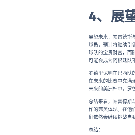
4、展
展望未来，帕雷德斯
球员，预计将继续引
球队的宝贵财富，而
可能会成为阿根廷队
罗德里戈则在巴西队
在未来的比赛中充满
未来的美洲杯中，罗
总结来看，帕雷德斯
作的完美体现。在他
们依然会继续挑战自
总结：