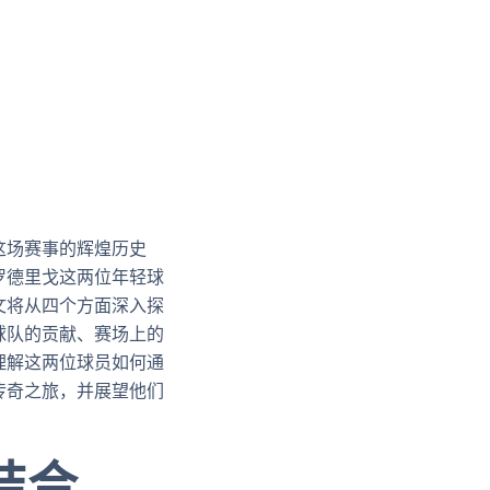
这场赛事的辉煌历史
罗德里戈这两位年轻球
文将从四个方面深入探
球队的贡献、赛场上的
理解这两位球员如何通
传奇之旅，并展望他们
结合