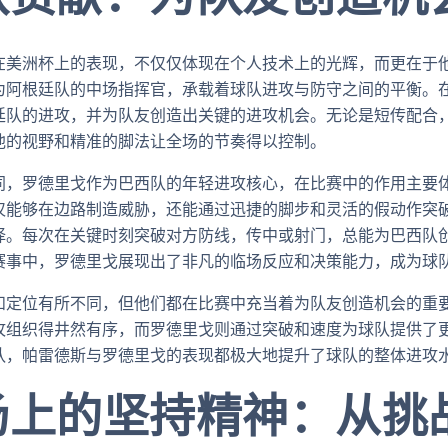
在美洲杯上的表现，不仅仅体现在个人技术上的光辉，而更在于
为阿根廷队的中场指挥官，承载着球队进攻与防守之间的平衡。
廷队的进攻，并为队友创造出关键的进攻机会。无论是短传配合
他的视野和精准的脚法让全场的节奏得以控制。
同，罗德里戈作为巴西队的年轻进攻核心，在比赛中的作用主要
仅能够在边路制造威胁，还能通过迅捷的脚步和灵活的假动作突
择。每次在关键时刻突破对方防线，传中或射门，总能为巴西队
赛事中，罗德里戈展现出了非凡的临场反应和决策能力，成为球
和定位有所不同，但他们都在比赛中充当着为队友创造机会的重
攻组织得井然有序，而罗德里戈则通过突破和速度为球队提供了
队，帕雷德斯与罗德里戈的表现都极大地提升了球队的整体进攻
场上的坚持精神：从挑