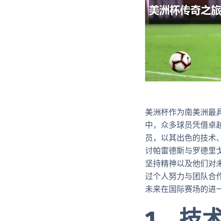
美洲杯作为南美洲最
中，众多球员凭借卓
员，以其出色的技术
讨帕雷德斯与罗德里
坚持精神以及他们对
过个人努力与团队合
未来在国际赛场的进
1、技