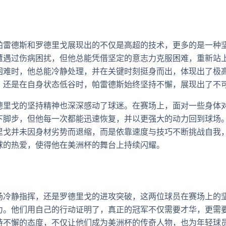
帕雷德斯和罗德里戈展现出的不仅是高超的技术，更多的是一种
遭遇过伤病困扰，但他总能凭借坚定的意志力克服困难，重新站
困难时，他总能冷静处理，并在关键时刻挺身而出，体现出了极
，还是在自身状态低谷时，帕雷德斯始终坚持不懈，展现出了不
德里戈的坚持精神也深深感动了球迷。在赛场上，面对一些身体
下脚步，但他每一次都能迅速恢复，并以更强大的动力回到球场
里戈并未因身材劣势而退缩，而是依靠速度与技巧不断挑战自我
球的热爱，使得他在美洲杯的舞台上持续闪耀。
场冷静指挥，还是罗德里戈的进攻突破，这两位球员在赛场上的
力。他们用自己的行动证明了，真正的冠军不仅需要才华，更需
持不懈的态度，不仅让他们成为美洲杯的传奇人物，也为年轻球