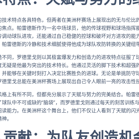
的技术特点各具特色，但两者在美洲杯赛场上展现出的无与伦比
的焦点。帕雷德斯作为一名中场球员，他的传球视野和球场指挥
传调动球队进攻，还能通过自己稳健的控球和破坏对方进攻的能
，帕雷德斯的冷静和技术细腻使得他成为球队攻防转换的关键纽
稳不同，罗德里戈则以其极富爆发力和创造力的进攻特点征服了
度无疑是他最为突出的技术特长。他通过灵活的脚下技术和超强
，并能够在关键时刻打入决定比赛胜负的进球。无论是单挑防守
罗德里戈总能在美洲杯赛场上展现出自己令人眼前一亮的攻击性
风格上有所不同，但都充分展示了天赋与努力的完美结合。帕雷
了球队中不可或缺的“脑袋”，而罗德里戈则通过每天的刻苦训练
阅读能力。在美洲杯这个舞台上，他们不仅让人看到了天赋的闪
精神。
队贡献：为队友创造机