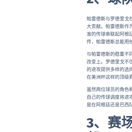
帕雷德斯与罗德里戈
大贡献。帕雷德斯作
准的传球串联起阿根
传，帕雷德斯总能用
与帕雷德斯的稳重不
改变上。罗德里戈不
的进攻提供多样的选
在美洲杯这样的顶级
虽然两位球员的角色
自己的传球调度将进
是在阿根廷还是巴西
3、赛