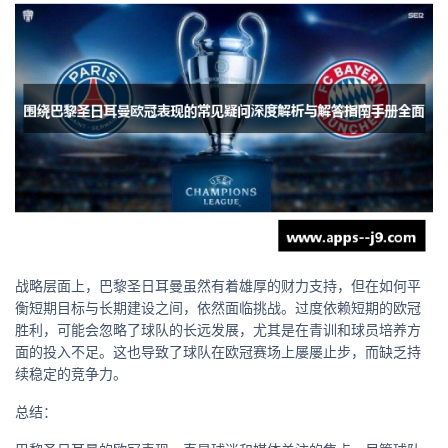
战略层面上，巴黎圣日耳曼虽然有着雄厚的财力支持，但在如何平
衡短期目标与长期建设之间，依然面临挑战。过度依赖短期的欧冠
胜利，可能会忽略了球队的长远发展，尤其是在青训和球员培养方
面的投入不足。这也导致了球队在欧冠赛场上屡屡止步，而缺乏持
续稳定的竞争力。
总结：