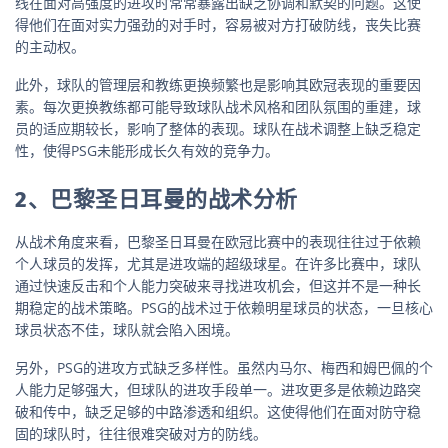
线在面对高强度的进攻时常常暴露出缺乏协调和默契的问题。这使
得他们在面对实力强劲的对手时，容易被对方打破防线，丧失比赛
的主动权。
此外，球队的管理层和教练更换频繁也是影响其欧冠表现的重要因
素。每次更换教练都可能导致球队战术风格和团队氛围的重建，球
员的适应期较长，影响了整体的表现。球队在战术调整上缺乏稳定
性，使得PSG未能形成长久有效的竞争力。
2、巴黎圣日耳曼的战术分析
从战术角度来看，巴黎圣日耳曼在欧冠比赛中的表现往往过于依赖
个人球员的发挥，尤其是进攻端的超级球星。在许多比赛中，球队
通过快速反击和个人能力突破来寻找进攻机会，但这并不是一种长
期稳定的战术策略。PSG的战术过于依赖明星球员的状态，一旦核心
球员状态不佳，球队就会陷入困境。
另外，PSG的进攻方式缺乏多样性。虽然内马尔、梅西和姆巴佩的个
人能力足够强大，但球队的进攻手段单一。进攻更多是依赖边路突
破和传中，缺乏足够的中路渗透和组织。这使得他们在面对防守稳
固的球队时，往往很难突破对方的防线。