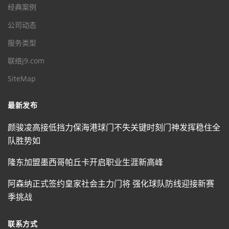
经典案例
公司动态
服务类型
联络j9.com
SiteMap
最新发布
颜骏凌高接低挡力保海港球门不失关键时刻门神发挥稳住全
队胜势如
隆东加盟墨西哥帕丘卡开启职业生涯新高峰
阿森纳正式签约皇家社会主力门将 强化球队防线迎接新赛
季挑战
联系方式