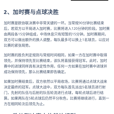
2、加时赛与点球决胜
加时赛是欧协联决赛中非常关键的一环。当常规90分钟比赛结束
后，若双方以平局进入加时赛，比赛将进入120分钟的阶段。加时赛
由两段各15分钟组成，中场休息只有短暂的15分钟。加时赛期间，
双方可以做出额外的换人调整，每队最多可以换上1名球员，以应对
比赛的紧张局势。
加时赛的胜负判定规则与常规时间相同，如果一方在加时赛中取得
领先，并保持领先至比赛结束，该队将直接获得冠军。此时，加时
赛中的进球同样具有决定性作用，任何一方如果在加时赛中进球并
成功保持领先，那么比赛结果即告确定。
如果加时赛结束后，双方依然以平局收场，比赛将通过点球大战来
决定最终的冠军。点球大战中，双方每队首先派出5名球员进行射
门，先射的队伍与后射的队伍轮流进行点球，每轮点球后进行结
算。如果两队在5轮点球后仍然平分秋色，比赛将继续进行，直到一
方在相同轮次后领先为止。