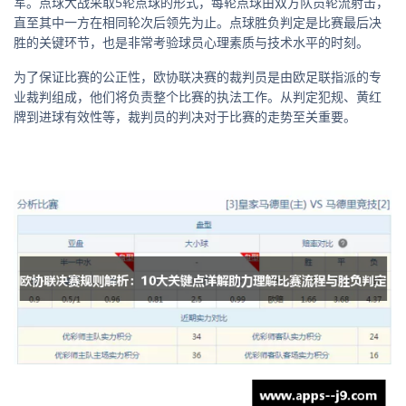
军。点球大战采取5轮点球的形式，每轮点球由双方队员轮流射击，
直至其中一方在相同轮次后领先为止。点球胜负判定是比赛最后决
胜的关键环节，也是非常考验球员心理素质与技术水平的时刻。
为了保证比赛的公正性，欧协联决赛的裁判员是由欧足联指派的专
业裁判组成，他们将负责整个比赛的执法工作。从判定犯规、黄红
牌到进球有效性等，裁判员的判决对于比赛的走势至关重要。