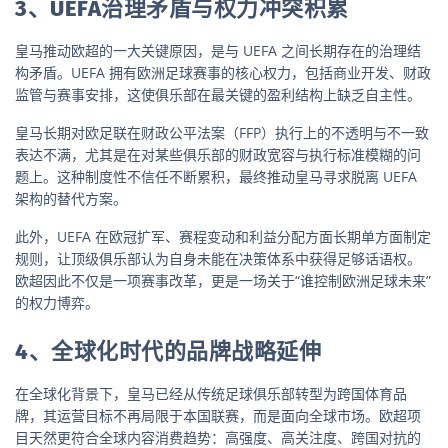
3、UEFA治理矛盾与权力冲突积累
皇马推动欧超的一大关键原因，是与 UEFA 之间长期存在的治理结
构矛盾。UEFA 拥有欧洲足球赛事的核心权力，包括商业开发、财政
监管与赛事安排，这使俱乐部在最关键的盈利结构上缺乏自主性。
皇马长期对欧足联在财政公平法案（FFP）执行上的不透明与不一致
表达不满，尤其是在对某些俱乐部的财政宽容与执行标准模糊的问
题上。这种制度性不信任不断累积，最终推动皇马寻求脱离 UEFA
架构的替代方案。
此外，UEFA 在欧冠扩军、赛程变动和利益分配方面长期单方面制定
规则，让顶级俱乐部认为自身未能在决策体系中获得足够话语权。
欧超因此不仅是一项赛事改革，更是一场关于“谁控制欧洲足球未来”
的权力博弈。
4、全球化时代的品牌战略延伸
在全球化背景下，皇马已经从传统足球俱乐部转型为跨国体育品
牌，其运营目标不再局限于本国联赛，而是面向全球市场。欧超项
目天然更符合全球内容消费趋势：高强度、高关注度、跨国对抗的