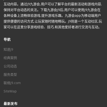
互动内容。通过j9九游会,用户可以了解平台的最新活动和游戏内容,
保持对平台动态的关注。下载九游会j9后,用户可以使用j9九游会在
各种设备上流畅体验游戏,提升游戏乐趣。九游会app为移动端用户
提供便捷的访问方式,让玩家随时随地畅玩。j9则是一个互动社区,玩
家可以在这里分享游戏经验、技巧,和其他爱好者进行交流与互动。
导航
知道j9
经典案例
公司动态
服务类型
联络j9.com
SiteMap
最新发布