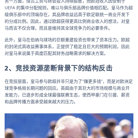
另一方面，球员工资与转会投入持续膨胀，而欧冠收入因受制于
UEFA 的集中分配规则，难以与俱乐部品牌价值相匹配。皇马作为超
级俱乐部中的顶端存在，其品牌收益远高于欧足联统一商业开发下
的分成比例。因此，通过欧超获得更高比例商业收入的想法，对皇
马而言不仅合理，而且是维持其全球竞争力的必要条件。
此外，皇马在伯纳乌球场的巨额重建投资也带来了资本压力。欧超
的封闭式高收益赛事体系，正提供了稳定且巨大的预期利润，因此
对皇马来说属于高度匹配其财务战略需求的解决方案。
2、竞技资源垄断背景下的结构反击
在竞技层面，皇马参与欧超并非只是为了“赚更多钱”，而是对欧洲足
球竞争格局长期问题的回应。英超由于其巨大的市场规模与商业开
发能力，已逐步形成全球最强联赛生态，使西甲豪门在引援、薪资
和品牌传播方面承受越来越大的压力。