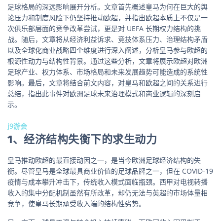
足球格局的深远影响展开分析。文章首先概述皇马为何在巨大的舆
论压力和制度风险下仍坚持推动欧超，并指出欧超本质上不仅是一
次俱乐部层面的竞争改革尝试，更是对 UEFA 长期权力结构的挑
战。随后，文章将从经济利益诉求、竞技体系压力、治理结构矛盾
以及全球化商业战略四个维度进行深入阐述，分析皇马参与欧超的
根源性动力与结构性背景。通过这些分析，文章将展示欧超对欧洲
足球产业、权力体系、市场格局和未来发展趋势可能造成的系统性
影响。最后，文章将结合前文内容，对皇马和欧超之间的关系进行
总结，指出此事件对欧洲足球未来治理模式和商业逻辑的深刻启
示。
j9游会
1、经济结构失衡下的求生动力
皇马推动欧超的最直接动因之一，是当今欧洲足球经济结构的失
衡。尽管皇马是全球最具商业价值的足球品牌之一，但在 COVID-19
疫情与成本攀升冲击下，传统收入模式面临瓶颈。西甲对电视转播
收入的集中分配机制虽然有所改革，却仍无法与英超的市场体量相
竞争，使皇马长期承受收入端的结构性劣势。