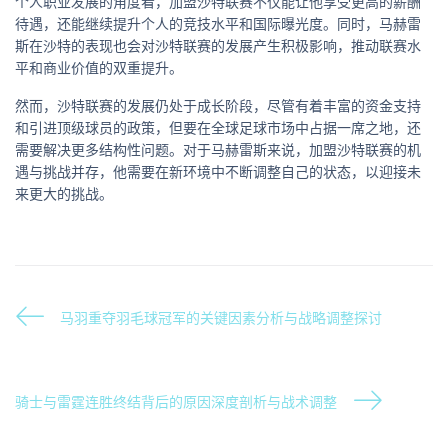
个人职业发展的角度看，加盟沙特联赛不仅能让他享受更高的薪酬
待遇，还能继续提升个人的竞技水平和国际曝光度。同时，马赫雷
斯在沙特的表现也会对沙特联赛的发展产生积极影响，推动联赛水
平和商业价值的双重提升。
然而，沙特联赛的发展仍处于成长阶段，尽管有着丰富的资金支持
和引进顶级球员的政策，但要在全球足球市场中占据一席之地，还
需要解决更多结构性问题。对于马赫雷斯来说，加盟沙特联赛的机
遇与挑战并存，他需要在新环境中不断调整自己的状态，以迎接未
来更大的挑战。
马羽重夺羽毛球冠军的关键因素分析与战略调整探讨
骑士与雷霆连胜终结背后的原因深度剖析与战术调整