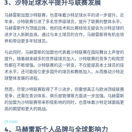
3、沙特足球水平提升与联赛发展
马赫雷斯加盟沙特联赛，也意味着沙特足球水平的进一步提升。近
年来，沙特联赛引进了多名世界级球员，提升了联赛的整体水平。
马赫雷斯作为顶级边锋，他的技术和比赛经验无疑会为沙特足球的
进步注入新鲜血液。通过与本土球员的合作，马赫雷斯将有机会培
养和带动更多年轻球员。
与此同时，马赫雷斯的加盟也代表着沙特联赛在国际舞台上声誉的
提升。随着越来越多的世界级球员加入，沙特联赛的竞争力和观赏
性都在不断增强。沙特联赛的这一转变，不仅能提高本土球员的技
术水平，还可能吸引更多国外的球员和教练加入，从而推动沙特足
球整体发展的进程。
然而，尽管沙特联赛取得了不少进步，但要想真正与欧洲顶级联赛
竞争，还需在青训体系、俱乐部管理等方面进一步加强。马赫雷斯
的加盟为沙特联赛带来积极影响的同时，也意味着沙特足球面临更
高的期望和更大的挑战。
j9.com
4、马赫雷斯个人品牌与全球影响力