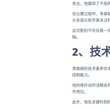
奖台，他展现了不俗
在比赛过程中，李昊
众多观众和专家关注
这次胜利不仅仅是一
础。
2、技
李昊桐的技术素养在
控制能力。
他的挥杆动作流畅自
先地位。
此外，他在关键时刻