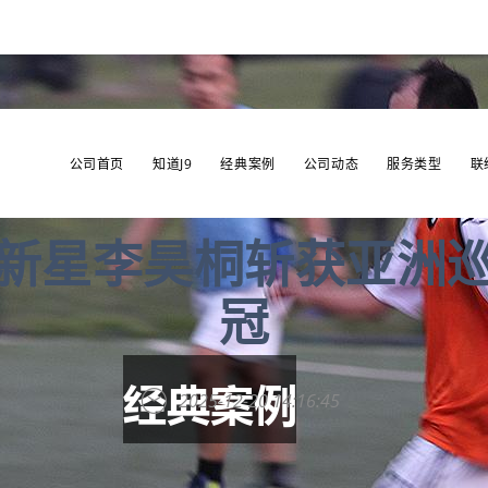
公司首页
知道J9
经典案例
公司动态
服务类型
联
新星李昊桐斩获亚洲
冠
2025-12-20 14:16:45