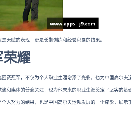
仅是天赋的表现，更是长期训练和经验积累的结果。
军荣耀
巡回赛冠军，不仅为个人职业生涯增添了光彩，也为中国高尔夫
球迷和媒体的普遍关注，也为他未来的职业生涯奠定了坚实的基
是个人努力的结果，也是中国高尔夫运动发展的一个缩影，展示