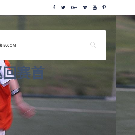
络J9.COM
巡回赛首