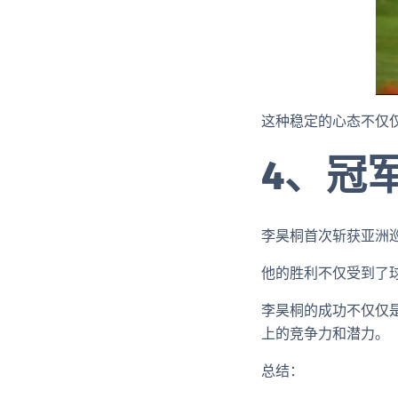
这种稳定的心态不仅
4、冠
李昊桐首次斩获亚洲
他的胜利不仅受到了
李昊桐的成功不仅仅
上的竞争力和潜力。
总结：