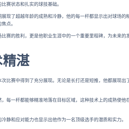
的比赛状态和扎实的球技基础。
桐展现了超越年龄的成熟和冷静，他的每一杆都显示出对球场的
的焦点。
场比赛的胜利，更是他职业生涯中的一个重要里程碑，为未来的
术精湛
本次比赛中得到了充分展现。无论是长打还是短推，他都展现出
然，每一杆都能够精准地落在目标区域，这种技术上的成熟使他
的冷静和应对能力也显示出他作为一名顶级选手的潜质和实力。