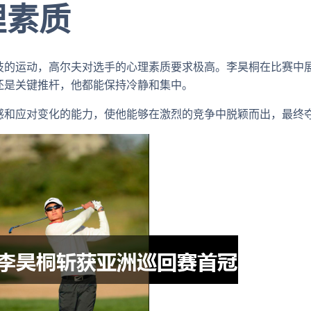
理素质
技的运动，高尔夫对选手的心理素质要求极高。李昊桐在比赛中
还是关键推杆，他都能保持冷静和集中。
感和应对变化的能力，使他能够在激烈的竞争中脱颖而出，最终