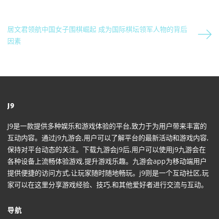
居文君领航中国女子围棋崛起 成为国际棋坛领军人物的背后
因素
J9
J9是一款提供多种娱乐和游戏体验的平台,致力于为用户带来丰富的
互动内容。通过j9九游会,用户可以了解平台的最新活动和游戏内容,
保持对平台动态的关注。下载九游会j9后,用户可以使用j9九游会在
各种设备上流畅体验游戏,提升游戏乐趣。九游会app为移动端用户
提供便捷的访问方式,让玩家随时随地畅玩。j9则是一个互动社区,玩
家可以在这里分享游戏经验、技巧,和其他爱好者进行交流与互动。
导航