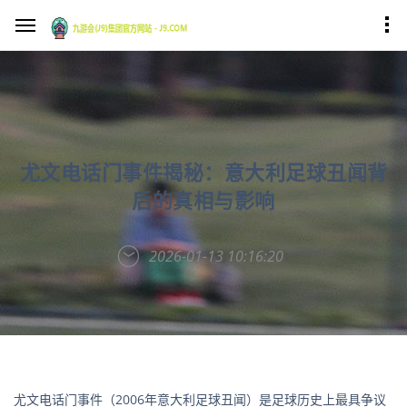
尤文电话门事件揭秘：意大利足球丑闻背
后的真相与影响
2026-01-13 10:16:20
尤文电话门事件（2006年意大利足球丑闻）是足球历史上最具争议