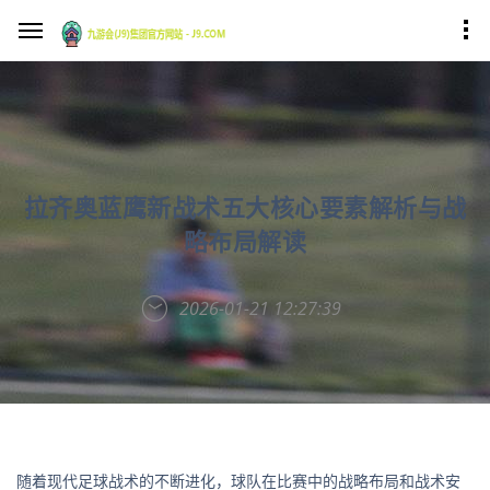
拉齐奥蓝鹰新战术五大核心要素解析与战
略布局解读
2026-01-21 12:27:39
随着现代足球战术的不断进化，球队在比赛中的战略布局和战术安