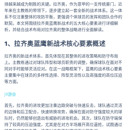
排越来越成为制胜的关键。拉齐奥，作为意甲的一支传统豪门，近
年来在主教练的带领下，逐步建立起一套全新的战术体系。这一体
系不仅注重整体的攻防平衡，更强调个体球员的发挥和团队合作的
默契。本文将围绕拉齐奥蓝鹰新战术的五大核心要素进行详细解
析，并结合战术布局对拉齐奥的整体战略进行全面解读。
1、拉齐奥蓝鹰新战术核心要素概述
拉齐奥的新战术体系，首先体现在其整体的进攻策略和防守布局
上。主教练通过对球队阵型和球员职责的调整，确保球队在面对不
同对手时能够灵活应对。在这一战略框架下，蓝鹰的战术核心要素
主要集中在球员的多样性选择、阵型灵活性以及高强度的高位压迫
等方面。
j9游会
首先，拉齐奥的进攻更加注重边路突破与快速反击，球队通过灵活
的边锋和后卫配合，快速转换攻势，确保在面对防守强度较大的球
队时，仍然能够创造出有威胁的进攻机会。其次，球队在防守端保
持了较高的压迫强度，尤其是在对方半场展开高位逼抢，试图通过