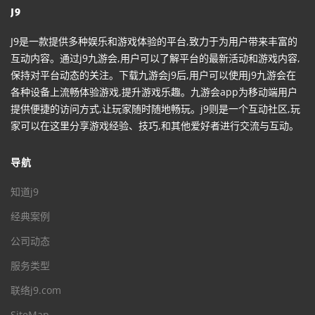
J9
J9是一款提供多种娱乐和游戏体验的平台,致力于为用户带来丰富的
互动内容。通过j9九游会,用户可以了解平台的最新活动和游戏内容,
保持对平台动态的关注。下载九游会j9后,用户可以使用j9九游会在
各种设备上流畅体验游戏,提升游戏乐趣。九游会app为移动端用户
提供便捷的访问方式,让玩家随时随地畅玩。j9则是一个互动社区,玩
家可以在这里分享游戏经验、技巧,和其他爱好者进行交流与互动。
导航
知道j9
经典案例
公司动态
服务类型
联络j9.com
SiteMap