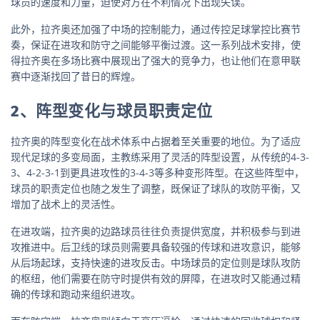
球员的速度和力量，迫使对方在不利情况下出现失误。
此外，拉齐奥还加强了中场的控制能力，通过传控足球掌控比赛节
奏，保证在进攻和防守之间能够平衡过渡。这一系列战术安排，使
得拉齐奥在多场比赛中展现出了强大的竞争力，也让他们在意甲联
赛中逐渐找回了昔日的辉煌。
2、阵型变化与球员职责定位
拉齐奥的阵型变化在战术体系中占据着至关重要的地位。为了适应
现代足球的多变局面，主教练采用了灵活的阵型设置，从传统的4-3-
3、4-2-3-1到更具进攻性的3-4-3等多种变形阵型。在这些阵型中，
球员的职责定位也随之发生了调整，既保证了球队的攻防平衡，又
增加了战术上的灵活性。
在进攻端，拉齐奥的边路球员往往负责提供宽度，并积极参与到进
攻推进中。后卫线的球员则需要具备较强的传球和进攻意识，能够
从后场起球，支持快速的进攻反击。中场球员的定位则是球队攻防
的枢纽，他们需要在防守时提供有效的屏障，在进攻时又能通过精
确的传球和跑动来组织进攻。