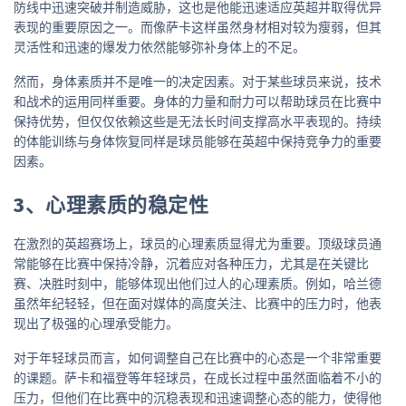
防线中迅速突破并制造威胁，这也是他能迅速适应英超并取得优异
表现的重要原因之一。而像萨卡这样虽然身材相对较为瘦弱，但其
灵活性和迅速的爆发力依然能够弥补身体上的不足。
然而，身体素质并不是唯一的决定因素。对于某些球员来说，技术
和战术的运用同样重要。身体的力量和耐力可以帮助球员在比赛中
保持优势，但仅仅依赖这些是无法长时间支撑高水平表现的。持续
的体能训练与身体恢复同样是球员能够在英超中保持竞争力的重要
因素。
3、心理素质的稳定性
在激烈的英超赛场上，球员的心理素质显得尤为重要。顶级球员通
常能够在比赛中保持冷静，沉着应对各种压力，尤其是在关键比
赛、决胜时刻中，能够体现出他们过人的心理素质。例如，哈兰德
虽然年纪轻轻，但在面对媒体的高度关注、比赛中的压力时，他表
现出了极强的心理承受能力。
对于年轻球员而言，如何调整自己在比赛中的心态是一个非常重要
的课题。萨卡和福登等年轻球员，在成长过程中虽然面临着不小的
压力，但他们在比赛中的沉稳表现和迅速调整心态的能力，使得他