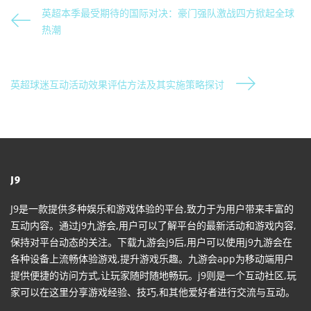
英超本季最受期待的国际对决：豪门强队激战四方掀起全球
热潮
英超球迷互动活动效果评估方法及其实施策略探讨
J9
J9是一款提供多种娱乐和游戏体验的平台,致力于为用户带来丰富的
互动内容。通过j9九游会,用户可以了解平台的最新活动和游戏内容,
保持对平台动态的关注。下载九游会j9后,用户可以使用j9九游会在
各种设备上流畅体验游戏,提升游戏乐趣。九游会app为移动端用户
提供便捷的访问方式,让玩家随时随地畅玩。j9则是一个互动社区,玩
家可以在这里分享游戏经验、技巧,和其他爱好者进行交流与互动。