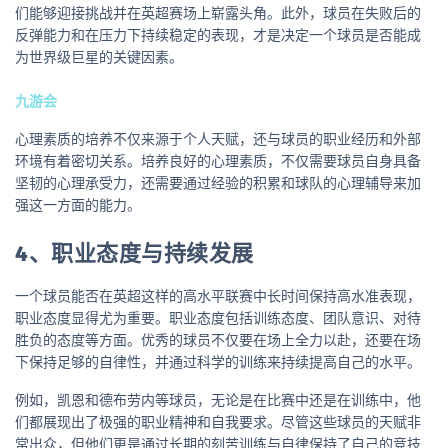
们能够迎接挑战并在英超赛场上崭露头角。此外，球员在失败后的
反弹能力和在压力下持续稳定的表现，才是决定一个球员是否能成
为世界级巨星的关键因素。
九游会
心理素质的培养不仅来源于个人天赋，还与球员的职业经历和外部
环境有着密切关系。培养良好的心理素质，不仅需要球员自身具备
坚韧的心理承受力，还需要通过经验的积累和球队的心理辅导来加
强这一方面的能力。
4、职业态度与持续发展
一个球员能否在英超这样的高水平联赛中长时间保持高水准表现，
职业态度显得尤为重要。职业态度包括训练态度、团队意识、对待
胜负的态度等方面。优秀的球员不仅要在场上全力以赴，还要在场
下保持足够的自律性，并通过科学的训练来持续提高自己的水平。
例如，凯恩和德布劳内等球员，无论是在比赛中还是在训练中，他
们都展现出了极强的职业精神和自我要求。尽管这些球员的天赋非
常出众，但他们更是通过长期的刻苦训练与自律保持了自己的竞技