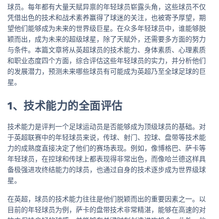
球员。每年都有大量天赋异禀的年轻球员崭露头角，这些球员不仅
凭借出色的技术和战术素养赢得了球迷的关注，也被寄予厚望，期
望他们能够成为未来的世界级巨星。在众多年轻球员中，谁能够脱
颖而出，成为未来的超级球星，除了天赋外，还需要多方面的努力
与条件。本篇文章将从英超球员的技术能力、身体素质、心理素质
和职业态度四个方面，综合评估这些年轻球员的实力，并分析他们
的发展潜力，预测未来哪些球员有可能成为英超乃至全球足球的巨
星。
1、技术能力的全面评估
技术能力是评判一个足球运动员是否能够成为顶级球员的基础。对
于英超联赛中的年轻球员来说，传球、射门、控球、盘带等技术能
力的成熟度直接决定了他们的赛场表现。例如，像博格巴、萨卡等
年轻球员，在控球和传球上都表现得非常出色，而像哈兰德这样具
备极强进攻终结能力的球员，也通过自身的技术逐步成为世界级球
星。
在英超，球员的技术能力往往是他们脱颖而出的重要因素之一。以
目前的年轻球员为例，萨卡的盘带技术非常精湛，能够在高速的对