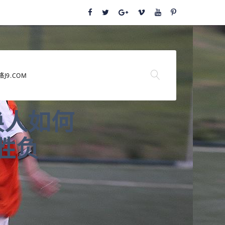
络J9.COM
换人如何
胜负