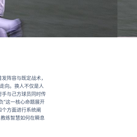
首发阵容与既定战术，
赛走向。换人不仅是人
对手与己方球员同时传
负”这一核心命题展开
四个方面进行系统阐
上教练智慧如何在瞬息