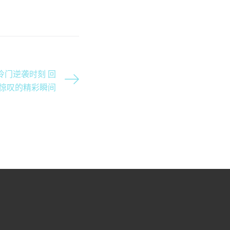
冷门逆袭时刻 回
惊叹的精彩瞬间