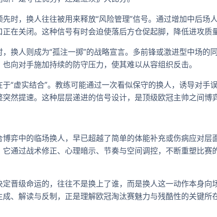
领先时，换人往往被用来释放“风险管理”信号。通过增加中后场
口正在关闭。这种信号有时会迫使落后方仓促起脚，降低进攻质
时，换人则成为“孤注一掷”的战略宣言。多前锋或激进型中场的
，也向对手施加持续的防守压力，使其难以从容组织反击。
在于“虚实结合”。教练可能通过一次看似保守的换人，诱导对手
整突然提速。这种层层递进的信号设计，是顶级欧冠主帅之间博
合博弈中的临场换人，早已超越了简单的体能补充或伤病应对层
。它通过战术修正、心理暗示、节奏与空间调控，不断重塑比赛
决定晋级命运的，往往不是换上了谁，而是换人这一动作本身向
生成、解读与反制，正是理解欧冠淘汰赛魅力与残酷性的关键所