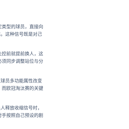
定类型的球员，直接向
态。这种信号既是对己
失控前就提前换人，这
必须同步调整站位与分
过球员多功能属性改变
，而欧冠淘汰赛的关键
换人释放收缩信号时，
对手按照自己预设的剧