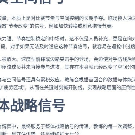
较量，本质上是对比赛节奏与空间控制的长期争夺。临场换人通
放“节奏改变”的信号，例如加快转换或刻意拖慢节奏。
能力强、节奏控制稳定的中场时，这不仅是人员补充，更是在向
的阶段。对手如果无法及时适应这种节奏信号，就容易在逼抢中过
人被放大。速度型前锋或边路突击手的登场，会迫使对手防线后
即便该球员并未直接参与进攻，其存在本身就已经改变了空间分
奏与空间信号还具有累积效应。教练会根据首回合的数据与体能
的“疲劳区域”，从而在关键时刻撕开防线，实现战略层面的压倒
体战略信号
合博弈中，最终服务于整体战略信号的传递。教练的每一次调整
判断：是守住优势，还是继续扩大比分。