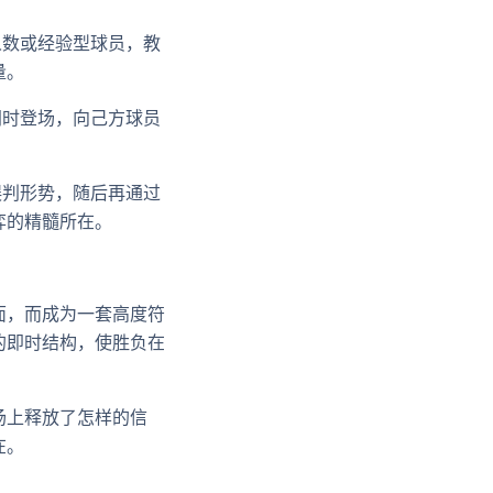
人数或经验型球员，教
量。
同时登场，向己方球员
误判形势，随后再通过
弈的精髓所在。
面，而成为一套高度符
的即时结构，使胜负在
场上释放了怎样的信
在。