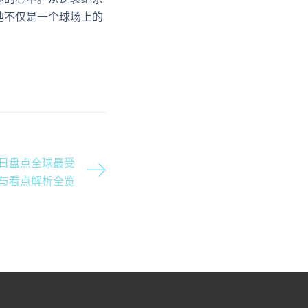
他不仅是一个球场上的
赛日盘点全球最受
与看点解析全览