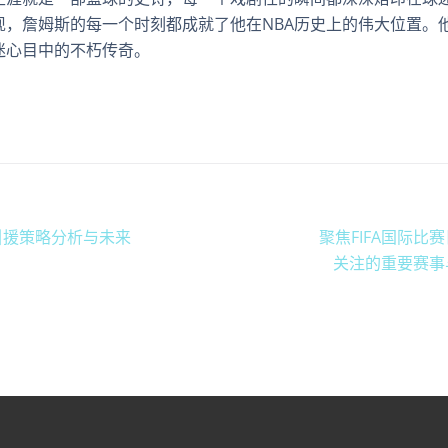
现，詹姆斯的每一个时刻都成就了他在NBA历史上的伟大位置。
迷心目中的不朽传奇。
引援策略分析与未来
聚焦FIFA国际比
关注的重要赛事