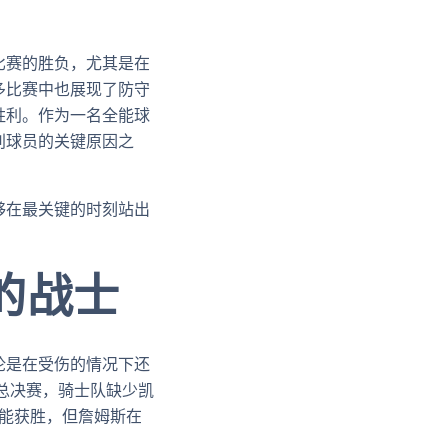
比赛的胜负，尤其是在
多比赛中也展现了防守
胜利。作为一名全能球
别球员的关键原因之
够在最关键的时刻站出
的战士
论是在受伤的情况下还
总决赛，骑士队缺少凯
未能获胜，但詹姆斯在