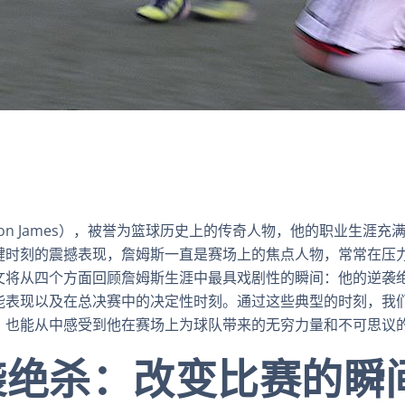
Bron James），被誉为篮球历史上的传奇人物，他的职业生涯
键时刻的震撼表现，詹姆斯一直是赛场上的焦点人物，常常在压
文将从四个方面回顾詹姆斯生涯中最具戏剧性的瞬间：他的逆袭
能表现以及在总决赛中的决定性时刻。通过这些典型的时刻，我
，也能从中感受到他在赛场上为球队带来的无穷力量和不可思议
袭绝杀：改变比赛的瞬