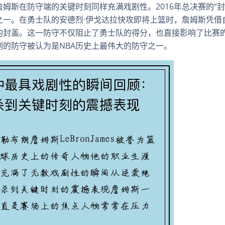
姆斯在防守端的关键时刻同样充满戏剧性。2016年总决赛的“封
之一。在勇士队的安德烈·伊戈达拉快攻即将上篮时，詹姆斯凭借
的封盖。这一防守不仅阻止了勇士队的得分，也直接影响了比赛
刻的防守被认为是NBA历史上最伟大的防守之一。