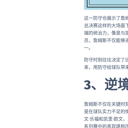
这一防守也展示了詹
总决赛这样的大场面
端的统治力，像是与
员，詹姆斯不仅能够
一。
防守时刻往往决定了
来，用防守给球队带
3、逆
詹姆斯不仅在关键时
是在球队实力不足的情
文·乐福和凯里·欧
系列赛中的表现堪称