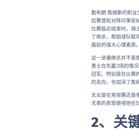
勒布朗·詹姆斯的职业
后赛首轮对阵印第安
比赛临近结束时，骑
了绝杀，帮助球队取
面前的强大心理素质
这一逆袭绝杀并不是詹
勇士在先赢3场的情
冠军。特别是在比赛
的走向，也加深了詹
无论是在常规赛还是
无畏的表现使得他在
2、关