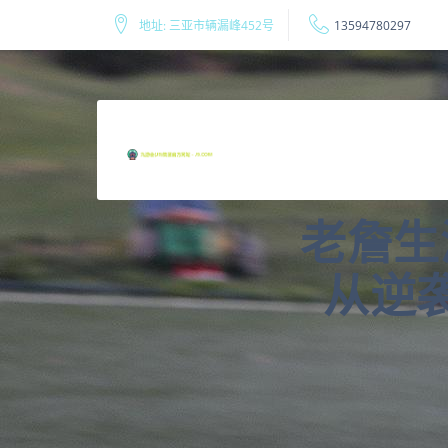
地址: 三亚市辆漏峰452号
13594780297
老詹生
从逆