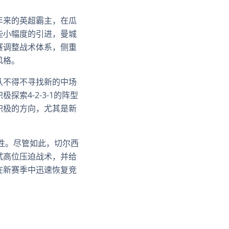
年来的英超霸主，在瓜
些小幅度的引进，曼城
赛调整战术体系，侧重
风格。
队不得不寻找新的中场
索4-2-3-1的阵型
积极的方向，尤其是新
性。尽管如此，切尔西
试高位压迫战术，并给
在新赛季中迅速恢复竞