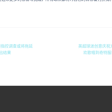
项指控调查或将拖延
英超球迷创意庆祝
出结果
欢歌唱到奇特服