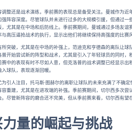
容调整还是战术演练，季前赛的表现总是备受关注。曼城作为近
加强阵容深度。尽管球队并未进行过多的大规模引援，但通过一
板，尤其是在中场和后防线上。季前赛期间，曼城通过多场友谊
率与高压逼抢战术的执行，显示出他们将继续保持高强度的比赛
有所突破，尤其是在中场的补强上，范迪克和亨德森的离队让球
普开始尝试新的阵型和战术，尤其是引入了年轻球员的同时，积极探
前赛中的表现有时不尽如人意，但克洛普的战术调整已经显示出
融入球队，表现逐渐回暖。
尤为引人注目，托马斯·图赫尔的离职让球队的未来充满了不确定
阵容重建，尤其是在进攻端的补强。季前赛期间，切尔西多次尝
会。尽管新阵容的磨合还不完美，但从季前赛来看，切尔西有望
兴力量的崛起与挑战