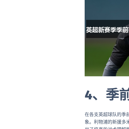
4、季
在各支英超球队的季
象。利物浦的新援多