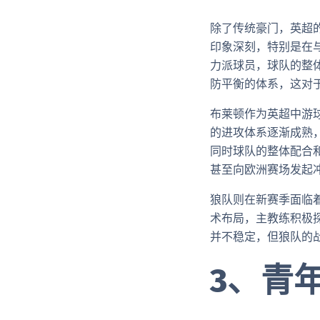
除了传统豪门，英超
印象深刻，特别是在
力派球员，球队的整
防平衡的体系，这对
布莱顿作为英超中游
的进攻体系逐渐成熟
同时球队的整体配合
甚至向欧洲赛场发起
狼队则在新赛季面临
术布局，主教练积极探
并不稳定，但狼队的
3、青