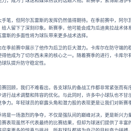
能力，成为了球迷和媒体热议的话题人物。新赛季，索博斯洛伊
大手笔，但阿尔瓦雷斯的发挥仍然值得期待。在季前赛中，阿尔
，给人留下了深刻印象。新赛季，他可能会成为瓜迪奥拉战术体
瓦雷斯的多面性将为球队带来更多战术选择。
也在季前赛中展示了他作为后卫的巨大潜力。卡库尔在防守端的
使得他成为了切尔西未来的核心之一。随着赛季的进行，卡库尔
助球队提升防守稳定性。
前赛回顾，我们不难看出，各支球队的备战工作都非常紧张而有
步进行战术调整和阵容的优化。与此同时，许多中小球队也不甘
竞争力。年轻球员的崭露头角和潜力股的表现更是让我们对新赛
季将是一场激烈的争夺，不仅是强队间的巅峰对决，更是新兴力
前赛表现虽然不代表最终的比赛结果，但却为球迷们提供了丰富
将迎来更多的惊喜与挑战，所有球队都将为自己的目标奋力拼搏