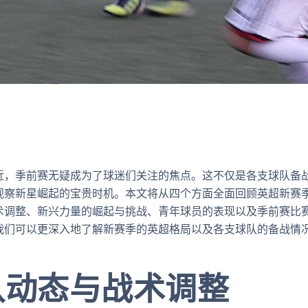
近，季前赛无疑成为了球迷们关注的焦点。这不仅是各支球队备
观察新星崛起的宝贵时机。本文将从四个方面全面回顾英超新赛
术调整、新兴力量的崛起与挑战、青年球员的表现以及季前赛比
我们可以更深入地了解新赛季的英超格局以及各支球队的备战情
队动态与战术调整