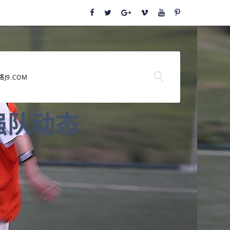
络J9.COM
强队动态