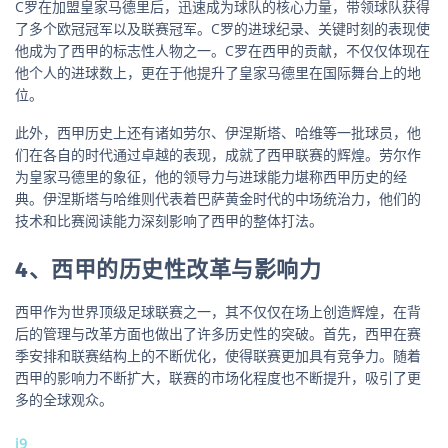
C罗在加盟皇家马德里后，迅速成为球队的核心力量，带领球队获得
了多个欧冠冠军以及联赛冠军。C罗的进球纪录、关键时刻的表现使
他成为了西甲的标志性人物之一。C罗在西甲的贡献，不仅仅体现在
他个人的进球数上，更在于他提升了皇家马德里在国际舞台上的地
位。
此外，西甲历史上还有诸如劳尔、伊涅斯塔、哈维等一批球员，他
们在各自的时代通过卓越的表现，成就了西甲联赛的辉煌。劳尔作
为皇家马德里的象征，他的领导力与进球能力堪称西甲历史的经
典。伊涅斯塔与哈维则代表着巴萨黄金时代的中场统治力，他们的
技术和比赛阅读能力深刻影响了西甲的整体打法。
4、西甲的历史性改革与影响力
西甲作为世界顶级足球联赛之一，其不仅仅在场上创造辉煌，在背
后的管理与改革方面也做出了许多历史性的突破。首先，西甲在赛
季安排和联赛结构上的不断优化，使得联赛更加具有竞争力。随着
西甲的影响力不断扩大，联赛的市场化程度也不断提升，吸引了更
多的全球观众。
j9