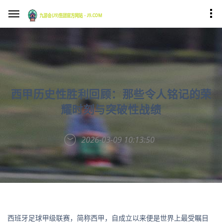
西甲历史性胜利回顾：那些令人铭记的荣
耀时刻与突破性战绩
2026-03-09 10:13:50
西班牙足球甲级联赛，简称西甲，自成立以来便是世界上最受瞩目