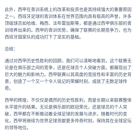
此外，西甲在青训系统上的改革和投资也是其持续强大的重要原因
之一。西班牙足球的青训体系在世界范围内具有极高的声誉，许多
顶级球员如哈维、梅西、法布雷加斯等，都是通过西甲俱乐部的青
训培养出来的。西甲的青训优势，确保了联赛的长期竞争力，也为
西班牙国家队的成功打下了坚实的基础。
总结：
通过对西甲历史性胜利的回顾，我们可以清晰地看到，这个联赛无
论是在俱乐部之间的竞争，还是在球员个人突破方面，都展现出了
巨大的魅力和影响力。西甲联赛以其高度的竞技性和丰富的历史背
景，创造了一个又一个令人铭记的荣耀时刻，成就了无数足球传
奇。
西甲的辉煌，不仅仅是偶然的历史性胜利，而是长期以来联赛整体
水平提升的结果。无论是俱乐部的欧冠荣光，还是球员的个人突
破，西甲都在不断推动着全球足球的发展与进步。随着时代的变
化，西甲将继续为世界足球贡献更多传奇时刻，保持其在全球足坛
的领导地位。