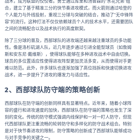
战术，成为联盟的佼佼者。勇士通过库里和汤普森的“水花兄弟”组
合，建立了基于精准三分的快节奏进攻模式，而火箭则通过哈登的
个人能力与外线投射，重视三分球与突破的结合，推动了“无中锋阵
容”的流行。这种打法不仅仅依赖球员个人的技术水平，还需要团队
之间的流畅配合以及战术执行的高度默契。
除了三分球的普及，西部球队的进攻端还越来越注重球员的多功能
性。像是洛杉矶湖人队，近几年逐步通过引进全能型球员（如詹姆
斯和安东尼·戴维斯），使得球队能够在多种进攻战术中自由切换。
球员的多位置适应性使得进攻阵型更加灵活多变，从而使得对手更
难以防范。此外，许多球队也逐渐加强了高位挡拆和快速切换进攻
战术，进一步提升了进攻的爆发力与适应性。
2、西部球队防守端的策略创新
西部球队在防守端的创新同样具有显著特点。近年来，随着小球阵
容的盛行和进攻速度的加快，西部球队在防守端的策略也发生了深
刻的变化。传统的防守模式强调内线保护和一对一盯人防守，但现
代西部球队更注重流畅的轮转防守和多样化的防守战术组合。特别
是对于快节奏进攻的限制，防守策略的创新成了西部球队能够成功
与对手竞争的关键之一。