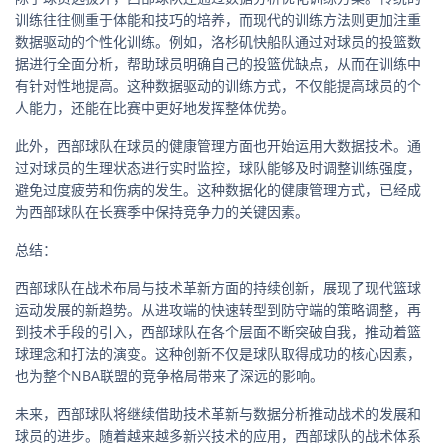
训练往往侧重于体能和技巧的培养，而现代的训练方法则更加注重
数据驱动的个性化训练。例如，洛杉矶快船队通过对球员的投篮数
据进行全面分析，帮助球员明确自己的投篮优缺点，从而在训练中
有针对性地提高。这种数据驱动的训练方式，不仅能提高球员的个
人能力，还能在比赛中更好地发挥整体优势。
此外，西部球队在球员的健康管理方面也开始运用大数据技术。通
过对球员的生理状态进行实时监控，球队能够及时调整训练强度，
避免过度疲劳和伤病的发生。这种数据化的健康管理方式，已经成
为西部球队在长赛季中保持竞争力的关键因素。
总结：
西部球队在战术布局与技术革新方面的持续创新，展现了现代篮球
运动发展的新趋势。从进攻端的快速转型到防守端的策略调整，再
到技术手段的引入，西部球队在各个层面不断突破自我，推动着篮
球理念和打法的演变。这种创新不仅是球队取得成功的核心因素，
也为整个NBA联盟的竞争格局带来了深远的影响。
未来，西部球队将继续借助技术革新与数据分析推动战术的发展和
球员的进步。随着越来越多新兴技术的应用，西部球队的战术体系