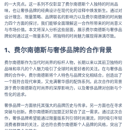
的一大亮点。这一系列不仅彰显了费尔南德斯个人独特的时尚品
味，也让奢侈品牌的经典设计在现代化的诠释中焕发新生。通过对
设计理念、限量策略、品牌联名的影响力以及费尔南德斯的时尚魅
力四个方面的探讨，我们能够全面理解这一合作所带来的时尚意义
与市场价值。本文将深入分析这些层面，展示费尔南德斯与奢侈品
牌如何通过这一限量系列，将独特的时尚魅力展现得淋漓尽致。
1、费尔南德斯与奢侈品牌的合作背景
费尔南德斯作为当代时尚界的标杆人物，长期以来以其前卫独特的
品味和非凡的个人魅力吸引了全球时尚爱好者的关注。在与奢侈品
牌的合作中，费尔南德斯将个人特色与品牌文化相结合，创造出了
一个既符合现代审美，又充满奢华感的配饰系列。此次合作的背景
源于费尔南德斯在时尚界的深厚影响力，以及奢侈品牌对创新与个
性化的追求。
奢侈品牌一方面依托其强大的品牌历史与传承，另一方面也在寻求
突破与创新。费尔南德斯的加盟正好契合了这一需求。通过这次合
作，奢侈品牌希望能通过限量版系列引领时尚潮流，同时吸引年轻
消费者群体的关注，这也符合费尔南德斯个人品牌的风格，突出了