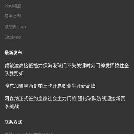
公司动态
服务类型
联络j9.com
SiteMap
最新发布
颜骏凌高接低挡力保海港球门不失关键时刻门神发挥稳住全
队胜势如
隆东加盟墨西哥帕丘卡开启职业生涯新高峰
阿森纳正式签约皇家社会主力门将 强化球队防线迎接新赛
季挑战
联系方式