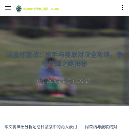
足总杯激战：枪手与曼联对决全攻略，争
夺荣耀之路揭秘
2026-03-15 11:33:33
本文将详细分析足总杯激战中的两大豪门——阿森纳与曼联的对