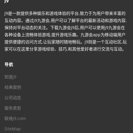
J9
J9是一款提供多种娱乐和游戏体验的平台,致力于为用户带来丰富的
互动内容。通过j9九游会,用户可以了解平台的最新活动和游戏内容,
保持对平台动态的关注。下载九游会j9后,用户可以使用j9九游会在
各种设备上流畅体验游戏,提升游戏乐趣。九游会app为移动端用户
提供便捷的访问方式,让玩家随时随地畅玩。j9则是一个互动社区,玩
家可以在这里分享游戏经验、技巧,和其他爱好者进行交流与互动。
导航
知道j9
经典案例
公司动态
服务类型
联络j9.com
SiteMap