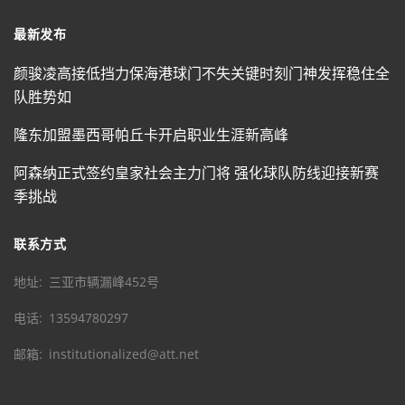
最新发布
颜骏凌高接低挡力保海港球门不失关键时刻门神发挥稳住全
队胜势如
隆东加盟墨西哥帕丘卡开启职业生涯新高峰
阿森纳正式签约皇家社会主力门将 强化球队防线迎接新赛
季挑战
联系方式
地址
三亚市辆漏峰452号
电话
13594780297
邮箱
institutionalized@att.net