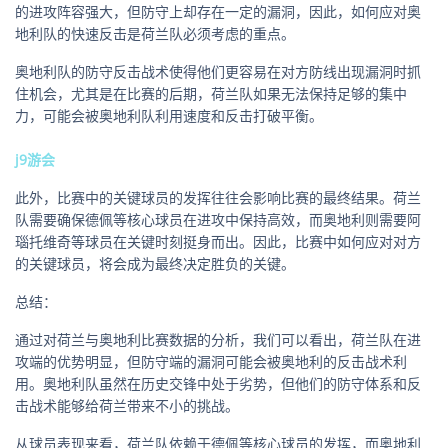
的进攻阵容强大，但防守上却存在一定的漏洞，因此，如何应对奥
地利队的快速反击是荷兰队必须考虑的重点。
奥地利队的防守反击战术使得他们更容易在对方防线出现漏洞时抓
住机会，尤其是在比赛的后期，荷兰队如果无法保持足够的集中
力，可能会被奥地利队利用速度和反击打破平衡。
j9游会
此外，比赛中的关键球员的发挥往往会影响比赛的最终结果。荷兰
队需要确保德佩等核心球员在进攻中保持高效，而奥地利则需要阿
瑙托维奇等球员在关键时刻挺身而出。因此，比赛中如何应对对方
的关键球员，将会成为最终决定胜负的关键。
总结：
通过对荷兰与奥地利比赛数据的分析，我们可以看出，荷兰队在进
攻端的优势明显，但防守端的漏洞可能会被奥地利的反击战术利
用。奥地利队虽然在历史交锋中处于劣势，但他们的防守体系和反
击战术能够给荷兰带来不小的挑战。
从球员表现来看，荷兰队依赖于德佩等核心球员的发挥，而奥地利