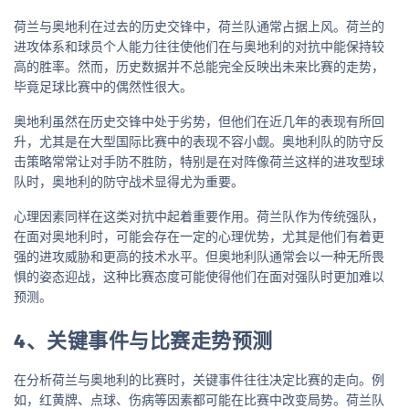
荷兰与奥地利在过去的历史交锋中，荷兰队通常占据上风。荷兰的
进攻体系和球员个人能力往往使他们在与奥地利的对抗中能保持较
高的胜率。然而，历史数据并不总能完全反映出未来比赛的走势，
毕竟足球比赛中的偶然性很大。
奥地利虽然在历史交锋中处于劣势，但他们在近几年的表现有所回
升，尤其是在大型国际比赛中的表现不容小觑。奥地利队的防守反
击策略常常让对手防不胜防，特别是在对阵像荷兰这样的进攻型球
队时，奥地利的防守战术显得尤为重要。
心理因素同样在这类对抗中起着重要作用。荷兰队作为传统强队，
在面对奥地利时，可能会存在一定的心理优势，尤其是他们有着更
强的进攻威胁和更高的技术水平。但奥地利队通常会以一种无所畏
惧的姿态迎战，这种比赛态度可能使得他们在面对强队时更加难以
预测。
4、关键事件与比赛走势预测
在分析荷兰与奥地利的比赛时，关键事件往往决定比赛的走向。例
如，红黄牌、点球、伤病等因素都可能在比赛中改变局势。荷兰队