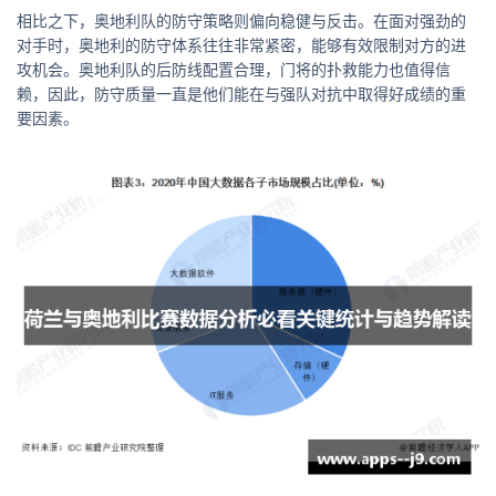
相比之下，奥地利队的防守策略则偏向稳健与反击。在面对强劲的
对手时，奥地利的防守体系往往非常紧密，能够有效限制对方的进
攻机会。奥地利队的后防线配置合理，门将的扑救能力也值得信
赖，因此，防守质量一直是他们能在与强队对抗中取得好成绩的重
要因素。