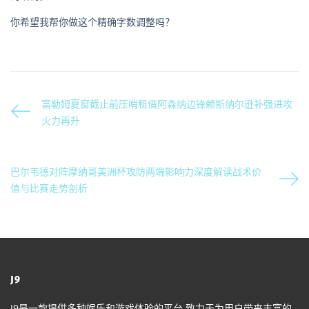
你希望我帮你做这个精确字数调整吗？
富勒姆夏窗截止前压哨租借阿森纳边锋赖斯纳尔逊补强进攻
火力再升
巴尔韦德对阵摩纳哥美洲杯攻防两端影响力深度解读战术价
值与比赛走势剖析
J9
J9是一款提供多种娱乐和游戏体验的平台,致力于为用户带来丰富的