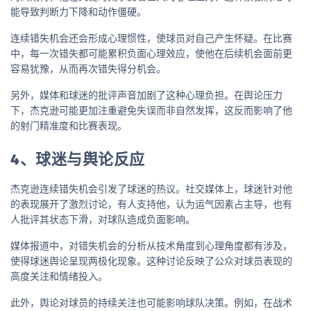
能导致判断力下降和动作僵硬。
连续错失机会还会形成心理惯性，使球员对自己产生怀疑。在比赛
中，每一次错失都可能累积负面心理效应，使他在后续机会面前更
容易犹豫，从而再次错失得分机会。
另外，媒体和球迷的批评声音加剧了这种心理负担。在舆论压力
下，杰克逊可能更加注重避免失误而非自然发挥，这反而影响了他
的射门精准度和比赛表现。
4、球迷与舆论反应
杰克逊连续错失机会引发了球迷的热议。社交媒体上，球迷针对他
的表现展开了激烈讨论，有人支持他，认为运气因素占主导，也有
人批评其状态下滑，对球队造成负面影响。
媒体报道中，对错失机会的分析从技术角度到心理角度都有涉及，
使得球迷舆论呈现两极化现象。这种讨论反映了公众对球员表现的
高度关注和情绪投入。
此外，舆论对球员的持续关注也可能影响球队决策。例如，在战术