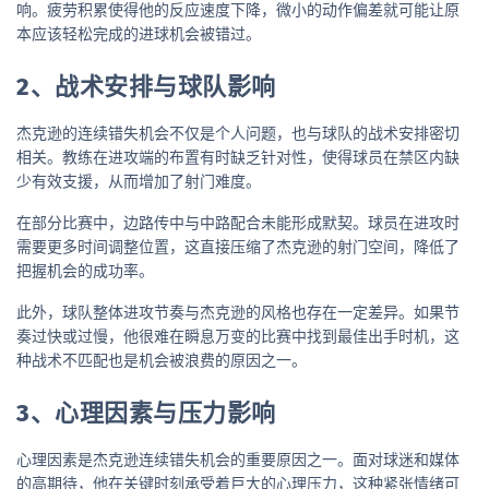
响。疲劳积累使得他的反应速度下降，微小的动作偏差就可能让原
本应该轻松完成的进球机会被错过。
2、战术安排与球队影响
杰克逊的连续错失机会不仅是个人问题，也与球队的战术安排密切
相关。教练在进攻端的布置有时缺乏针对性，使得球员在禁区内缺
少有效支援，从而增加了射门难度。
在部分比赛中，边路传中与中路配合未能形成默契。球员在进攻时
需要更多时间调整位置，这直接压缩了杰克逊的射门空间，降低了
把握机会的成功率。
此外，球队整体进攻节奏与杰克逊的风格也存在一定差异。如果节
奏过快或过慢，他很难在瞬息万变的比赛中找到最佳出手时机，这
种战术不匹配也是机会被浪费的原因之一。
3、心理因素与压力影响
心理因素是杰克逊连续错失机会的重要原因之一。面对球迷和媒体
的高期待，他在关键时刻承受着巨大的心理压力，这种紧张情绪可