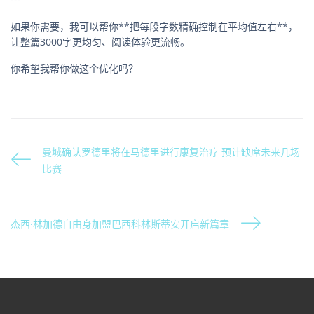
如果你需要，我可以帮你**把每段字数精确控制在平均值左右**，
让整篇3000字更均匀、阅读体验更流畅。
你希望我帮你做这个优化吗？
曼城确认罗德里将在马德里进行康复治疗 预计缺席未来几场
比赛
杰西·林加德自由身加盟巴西科林斯蒂安开启新篇章