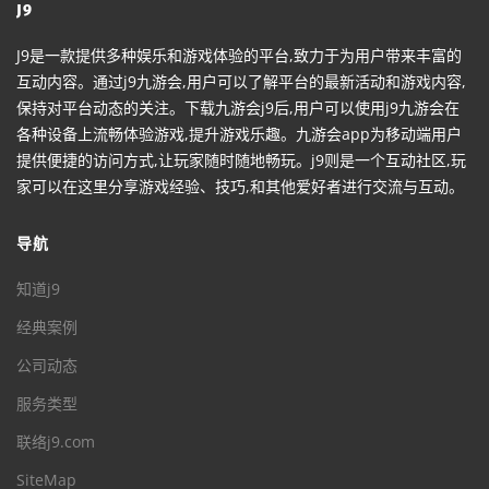
J9
J9是一款提供多种娱乐和游戏体验的平台,致力于为用户带来丰富的
互动内容。通过j9九游会,用户可以了解平台的最新活动和游戏内容,
保持对平台动态的关注。下载九游会j9后,用户可以使用j9九游会在
各种设备上流畅体验游戏,提升游戏乐趣。九游会app为移动端用户
提供便捷的访问方式,让玩家随时随地畅玩。j9则是一个互动社区,玩
家可以在这里分享游戏经验、技巧,和其他爱好者进行交流与互动。
导航
知道j9
经典案例
公司动态
服务类型
联络j9.com
SiteMap