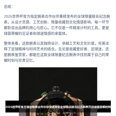
总结：
2026世界杯官方指定腕表合作伙伴重磅发布的全球限量联名纪念腕
表，从设计灵感、工艺创新、限量收藏到文化情感影响，每一环节
都彰显出品牌的用心与匠心。它不仅是一件精准计时的工具，更是
绿茵荣耀的见证者和球迷情感的承载体。
整体来看，这款腕表以其独特设计、卓越工艺和文化价值，完美诠
释了足球精神与时间艺术的结合。无论是收藏爱好者、足球迷，还
是腕表鉴赏家，都能在这款全球限量纪念腕表中找到属于自己的荣
耀时刻与珍贵记忆。