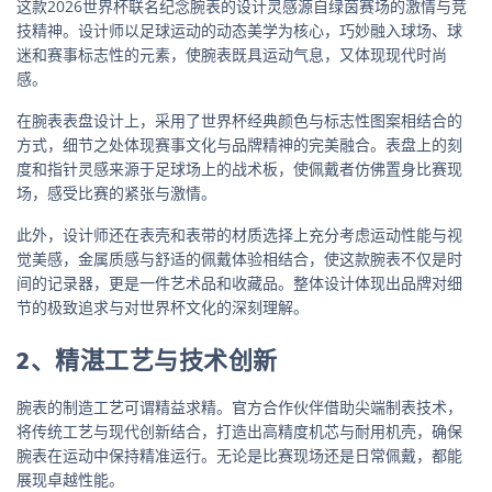
这款2026世界杯联名纪念腕表的设计灵感源自绿茵赛场的激情与竞
技精神。设计师以足球运动的动态美学为核心，巧妙融入球场、球
迷和赛事标志性的元素，使腕表既具运动气息，又体现现代时尚
感。
在腕表表盘设计上，采用了世界杯经典颜色与标志性图案相结合的
方式，细节之处体现赛事文化与品牌精神的完美融合。表盘上的刻
度和指针灵感来源于足球场上的战术板，使佩戴者仿佛置身比赛现
场，感受比赛的紧张与激情。
此外，设计师还在表壳和表带的材质选择上充分考虑运动性能与视
觉美感，金属质感与舒适的佩戴体验相结合，使这款腕表不仅是时
间的记录器，更是一件艺术品和收藏品。整体设计体现出品牌对细
节的极致追求与对世界杯文化的深刻理解。
2、精湛工艺与技术创新
腕表的制造工艺可谓精益求精。官方合作伙伴借助尖端制表技术，
将传统工艺与现代创新结合，打造出高精度机芯与耐用机壳，确保
腕表在运动中保持精准运行。无论是比赛现场还是日常佩戴，都能
展现卓越性能。