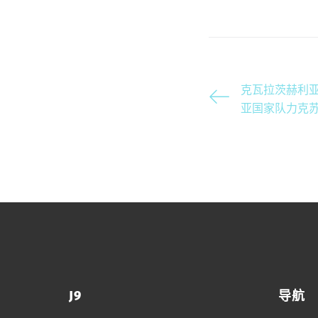
克瓦拉茨赫利
亚国家队力克
J9
导航