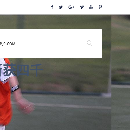
络J9.COM
斩获四千