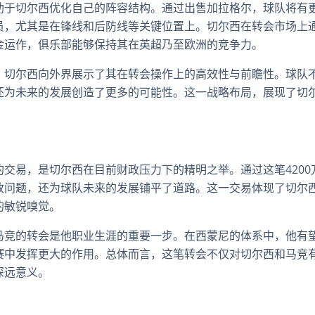
助于切尔西优化自己的阵容结构。通过出售加拉格尔，球队将有
员，尤其是在锋线和后防线等关键位置上。切尔西在转会市场上
金运作，俱乐部能够保持其在英超乃至欧洲的竞争力。
，切尔西向外界展示了其在转会操作上的高效性与前瞻性。球队
还为未来的发展创造了更多的可能性。这一战略布局，展现了切
交易，是切尔西在目前财政压力下的精明之举。通过这笔4200
政问题，还为球队未来的发展铺平了道路。这一交易体现了切尔
的敏锐嗅觉。
马竞的转会是他职业生涯的重要一步。在西蒙尼的体系中，他有
赛中发挥更大的作用。总体而言，这笔转会不仅对切尔西和马竞
深远意义。