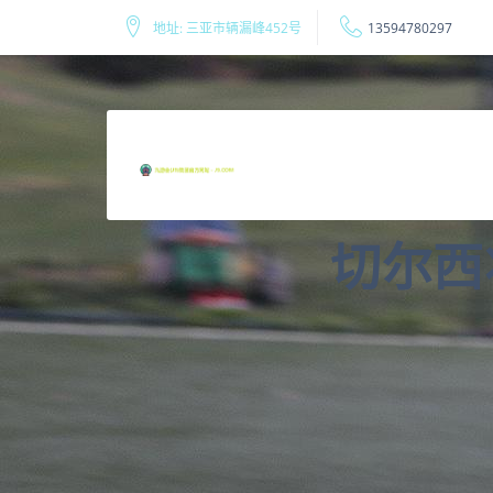
地址: 三亚市辆漏峰452号
13594780297
切尔西