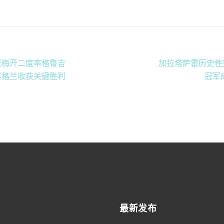
亚梅开二度率格鲁吉
加拉塔萨雷历史性
苏格兰收获关键胜利
冠军
最新发布