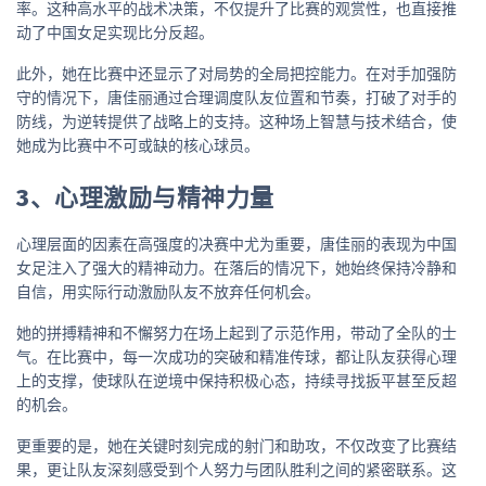
率。这种高水平的战术决策，不仅提升了比赛的观赏性，也直接推
动了中国女足实现比分反超。
此外，她在比赛中还显示了对局势的全局把控能力。在对手加强防
守的情况下，唐佳丽通过合理调度队友位置和节奏，打破了对手的
防线，为逆转提供了战略上的支持。这种场上智慧与技术结合，使
她成为比赛中不可或缺的核心球员。
3、心理激励与精神力量
心理层面的因素在高强度的决赛中尤为重要，唐佳丽的表现为中国
女足注入了强大的精神动力。在落后的情况下，她始终保持冷静和
自信，用实际行动激励队友不放弃任何机会。
她的拼搏精神和不懈努力在场上起到了示范作用，带动了全队的士
气。在比赛中，每一次成功的突破和精准传球，都让队友获得心理
上的支撑，使球队在逆境中保持积极心态，持续寻找扳平甚至反超
的机会。
更重要的是，她在关键时刻完成的射门和助攻，不仅改变了比赛结
果，更让队友深刻感受到个人努力与团队胜利之间的紧密联系。这