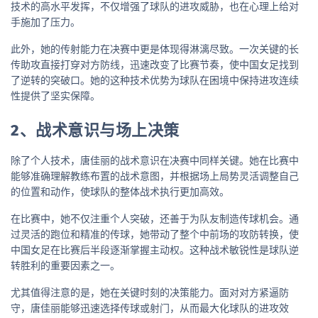
技术的高水平发挥，不仅增强了球队的进攻威胁，也在心理上给对
手施加了压力。
此外，她的传射能力在决赛中更是体现得淋漓尽致。一次关键的长
传助攻直接打穿对方防线，迅速改变了比赛节奏，使中国女足找到
了逆转的突破口。她的这种技术优势为球队在困境中保持进攻连续
性提供了坚实保障。
2、战术意识与场上决策
除了个人技术，唐佳丽的战术意识在决赛中同样关键。她在比赛中
能够准确理解教练布置的战术意图，并根据场上局势灵活调整自己
的位置和动作，使球队的整体战术执行更加高效。
在比赛中，她不仅注重个人突破，还善于为队友制造传球机会。通
过灵活的跑位和精准的传球，她带动了整个中前场的攻防转换，使
中国女足在比赛后半段逐渐掌握主动权。这种战术敏锐性是球队逆
转胜利的重要因素之一。
尤其值得注意的是，她在关键时刻的决策能力。面对对方紧逼防
守，唐佳丽能够迅速选择传球或射门，从而最大化球队的进攻效