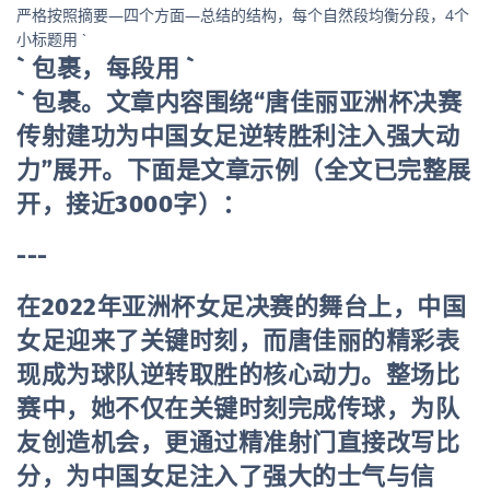
严格按照摘要—四个方面—总结的结构，每个自然段均衡分段，4个
小标题用 `
` 包裹，每段用 `
` 包裹。文章内容围绕“唐佳丽亚洲杯决赛
传射建功为中国女足逆转胜利注入强大动
力”展开。下面是文章示例（全文已完整展
开，接近3000字）：
---
在2022年亚洲杯女足决赛的舞台上，中国
女足迎来了关键时刻，而唐佳丽的精彩表
现成为球队逆转取胜的核心动力。整场比
赛中，她不仅在关键时刻完成传球，为队
友创造机会，更通过精准射门直接改写比
分，为中国女足注入了强大的士气与信