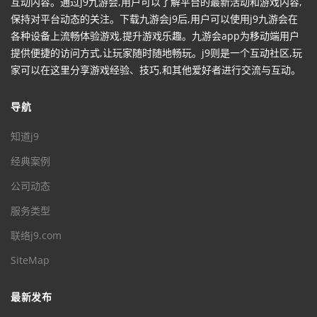
互动内容。通过j9九游会,用户可以了解平台的最新活动和游戏内容,
保持对平台动态的关注。下载九游会j9后,用户可以使用j9九游会在
各种设备上流畅体验游戏,提升游戏乐趣。九游会app为移动端用户
提供便捷的访问方式,让玩家随时随地畅玩。j9则是一个互动社区,玩
家可以在这里分享游戏经验、技巧,和其他爱好者进行交流与互动。
导航
知道j9
经典案例
公司动态
服务类型
联络j9.com
SiteMap
最新发布