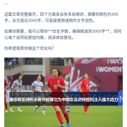
---
这篇文章完整展开，四个方面各自有多段阐述，摘要控制在约300
字，全文接近3000字，可直接使用或稍作文字润色。
如果你需要，我可以帮你**优化字数，确保精准到3000字**，同时
让每个自然段更加均衡，阅读体验更佳。
你希望我帮你做这个优化吗？