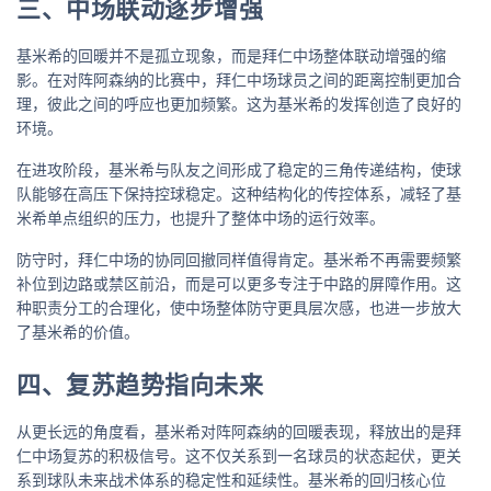
三、中场联动逐步增强
基米希的回暖并不是孤立现象，而是拜仁中场整体联动增强的缩
影。在对阵阿森纳的比赛中，拜仁中场球员之间的距离控制更加合
理，彼此之间的呼应也更加频繁。这为基米希的发挥创造了良好的
环境。
在进攻阶段，基米希与队友之间形成了稳定的三角传递结构，使球
队能够在高压下保持控球稳定。这种结构化的传控体系，减轻了基
米希单点组织的压力，也提升了整体中场的运行效率。
防守时，拜仁中场的协同回撤同样值得肯定。基米希不再需要频繁
补位到边路或禁区前沿，而是可以更多专注于中路的屏障作用。这
种职责分工的合理化，使中场整体防守更具层次感，也进一步放大
了基米希的价值。
四、复苏趋势指向未来
从更长远的角度看，基米希对阵阿森纳的回暖表现，释放出的是拜
仁中场复苏的积极信号。这不仅关系到一名球员的状态起伏，更关
系到球队未来战术体系的稳定性和延续性。基米希的回归核心位