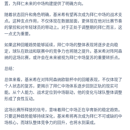
置，为拜仁未来的中场构建提供了明确方向。
随着状态回升和角色明确，基米希有望再次成为拜仁中场的战术支
点。这种支点作用，不仅体现在数据层面，更体现在他对比赛节奏
的掌控和对年轻球员的带动上。对于正处于调整期的拜仁而言，这
一点尤为重要。
如果这种回暖趋势能够延续，拜仁中场的整体表现将逐步走向稳
定，球队在欧战和联赛中的竞争力也将随之提升。基米希对阵阿森
纳的这场比赛，或许会在未来被视为拜仁中场复苏的重要转折点。
总结：
总体来看，基米希在对阵阿森纳欧联杯中的回暖表现，不仅体现了
个人状态的复苏，更揭示了拜仁中场体系逐步回到正轨的现实可
能。从个人能力、战术定位到中场联动，他的变化与球队整体调整
形成了良性互动。
这场比赛所释放的信号，意味着拜仁中场正在孕育新的稳定趋势。
只要这种趋势能够持续深化，基米希将再次成为拜仁不可或缺的中
场核心，而球队整体竞争力的回升，也将水到渠成。