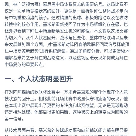
现，被广泛视为拜仁慕尼黑中场体系复苏的重要信号。这场比赛不
仅是一次单场竞技状态的回升，更像是一面折射拜仁整体战术走向
与中场重塑趋势的镜子。通过精准的出球、积极的跑动以及在攻防
转换中的核心作用，基米希重新找回了作为中场枢纽的存在感，也
让外界看到了拜仁中场重新焕发生机的可能性。本文将以这场比赛
为切入点，从个人状态回升、战术角色变化、整体中场联动以及未
来发展趋势四个方面，对“基米希对阵阿森纳欧联杯回暖信号释放拜
仁中场复苏新趋势”进行系统解读。通过多角度分析，可以更清晰地
理解基米希之于拜仁的战略意义，以及这场回暖表现如何成为拜仁
中场复苏的重要起点。
一、个人状态明显回升
在对阵阿森纳的欧联杯比赛中，基米希最直观的变化体现在个人竞
技状态的回升上。相比此前几场比赛中略显保守和疲惫的表现，他
在本场比赛中展现出了更强的专注度和比赛欲望。无论是无球跑动
还是持球处理，他都显得更加果断，这种状态上的转变成为回暖的
第一信号。
从技术层面来看，基米希的传球成功率和向前输送能力都有明显提