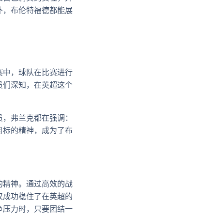
扑，布伦特福德都能展
赛中，球队在比赛进行
员们深知，在英超这个
员，弗兰克都在强调：
目标的精神，成为了布
的精神。通过高效的战
仅成功稳住了在英超的
争压力时，只要团结一