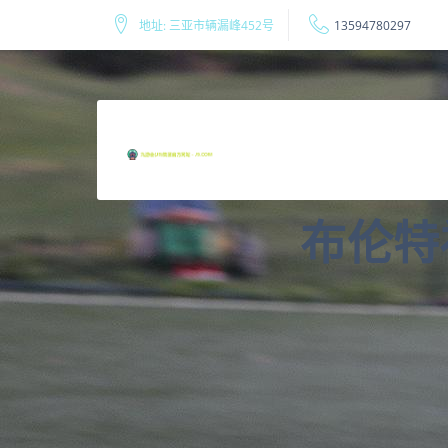
地址: 三亚市辆漏峰452号
13594780297
布伦特