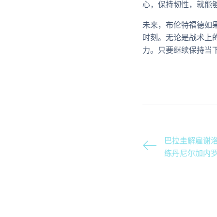
心，保持韧性，就能
未来，布伦特福德如
时刻。无论是战术上
力。只要继续保持当
巴拉圭解雇谢
练丹尼尔加内