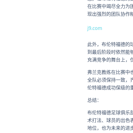
在比赛中竭尽全力为
现出强烈的团队协作
j9.com
此外，布伦特福德的
到最后阶段时依然能
充满竞争的舞台上，
弗兰克教练在比赛中
全队必须保持一致，
伦特福德成功保级的
总结：
布伦特福德足球俱乐
术打法、球员的出色
地位，也为未来的进