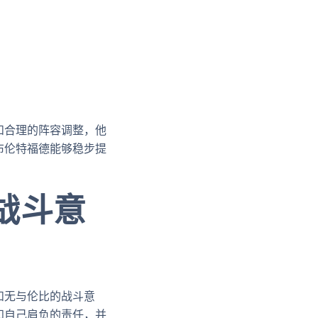
和合理的阵容调整，他
布伦特福德能够稳步提
战斗意
和无与伦比的战斗意
知自己肩负的责任，并