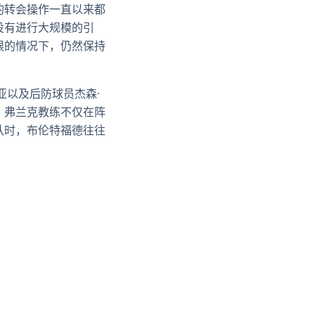
的转会操作一直以来都
没有进行大规模的引
限的情况下，仍然保持
亚以及后防球员杰森·
。弗兰克教练不仅在阵
队时，布伦特福德往往