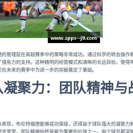
德的管理层在英超赛季中的策略非常成功。通过科学的转会操作
了强有力的支持。这种精明的经营模式和清晰的长远目标，使得
还在未来的赛季中为进一步的突破奠定了基础。
队凝聚力：团队精神与
色表现，布伦特福德能够成功保级，还得益于球队强大的凝聚力
更衣室里，团队精神始终是最为重要的价值之一。每个球员都深