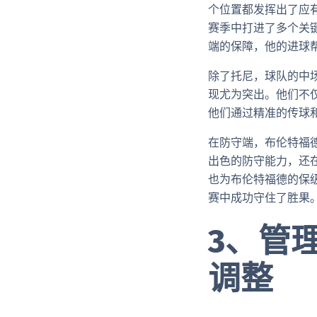
个位置都发挥出了应
赛季中打进了多个关
端的保障，他的进球
除了托尼，球队的中
现尤为突出。他们不
他们通过精准的传球
在防守端，布伦特福
出色的防守能力，还
也为布伦特福德的保
赛中成功守住了胜果
3、管
调整