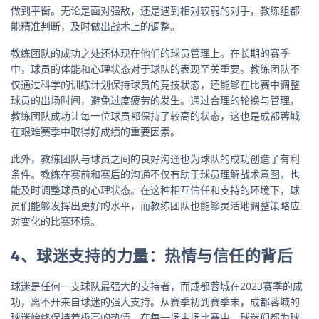
做到平衡。无论是面对强敌，还是遇到相对较弱的对手，教练组都
能精准判断，及时做出战术上的调整。
教练团队的成功之处还体现在他们的球员管理上。在长期的赛季
中，球员的体能和心理状态对于球队的表现至关重要。教练团队不
仅通过科学的训练计划保持球员的竞技状态，还能够在比赛中调整
球员的出场时间，避免过度疲劳的发生。通过合理的轮换与管理，
教练团队成功让每一位球员都保持了较高的状态，这也是成都蓉城
在艰难赛季中取得好成绩的重要因素。
此外，教练团队与球员之间的良好沟通也为球队的成功创造了有利
条件。教练在赛前和赛后的沟通不仅有助于球员理解战术意图，也
能及时调整球员的心理状态。在这种相互信任和支持的环境下，球
员们能够发挥出更好的水平，而教练团队也能够灵活地调整策略应
对变化的比赛环境。
4、球迷支持的力量：热情与信任的背后
球迷是任何一支球队最强大的支持者，而成都蓉城在2023赛季的成
功，离不开来自球迷的强大支持。从赛季初到赛季末，成都蓉城的
球迷始终保持着极高的热情。在每一场主场比赛中，球迷们都为球