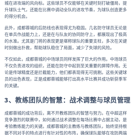
城在进攻端的风向标。这些球员不仅能够在关键时刻打破僵局，提
升球队士气，还能在比赛中调动全队的进攻节奏，为球队创造更多
的得分机会。
此外，成都蓉城的后防线也表现得尤为稳固。几名防守球员无论是
在单兵作战能力上，还是在与队友的协同防守上，都展现出了极高
的水准。尤其是门将的表现更是堪称球队的重要支柱，多次在关键
时刻做出扑救，帮助球队稳住了局面，减少了失球的风险。
不仅如此，成都蓉城的中场球员同样发挥了巨大的作用。中场球员
不仅负责进攻的组织，还能在防守中起到至关重要的屏障作用。无
论是传球精度还是拦截能力，他们都表现得无可挑剔。这些关键球
员的出色表现，正是成都蓉城能够打出高水平比赛并成功斩获季军
的关键。
3、教练团队的智慧：战术调整与球员管理
成都蓉城的成功背后，离不开教练团队的智慧与努力。在中超这样
竞争激烈的联赛中，如何通过战术调整在每场比赛中占据主动，是
考验教练能力的关键。成都蓉城的主教练与教练团队，始终坚持根
据不同对手的特点进行有针对性的布阵，确保球队能够在攻防两端