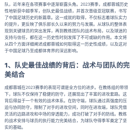
队，近年来在各项赛事中逐渐崭露头角。2023赛季，成都蓉城历史
性地斩获中超季军，创队史最佳战绩，并首次晋级亚冠联赛，书写
了中国足球历史的新篇章。这一成就的取得，不仅标志着球队实力
的提升，更反映了俱乐部长久以来的努力与发展。从球队的整体表
现到关键球员的突出发挥，再到教练团队的战术布局，以及球迷的
支持与信任，都在这一历史性时刻发挥了不可或缺的作用。本文将
从四个方面详细阐述成都蓉城如何取得这一历史性成绩，以及这对
于中国足球乃至成都体育界的深远影响。
1、队史最佳战绩的背后：战术与团队的完
美结合
成都蓉城在2023赛季的表现可谓是全方位的进步。在教练组的带领
下，球队不仅保持了稳健的防守，还展现出了丰富的进攻套路。这
背后得益于一个有效的战术体系。在防守端，球队通过高强度的压
迫与协同防守，限制了对手的进攻空间，同时在进攻端，球队凭借
灵活的边路进攻和中场的穿透能力，成功打破了对手的防线。教练
的战术安排与球员的执行能力完美结合，为球队夺得季军奠定了坚
实的基础。