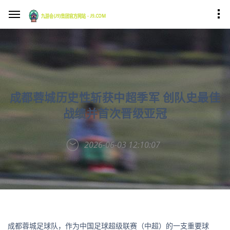
成都蓉城历史性斩获中超季军 创队史最佳
战绩并首次晋级亚冠
2026-06-03 12:10:07
成都蓉城足球队，作为中国足球超级联赛（中超）的一支重要球