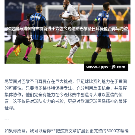
尽管面对巴黎圣日耳曼存在巨大挑战，但足球比赛的魅力在于瞬间
的可能性。只要博多格林特保持专注、充分利用反击机会，并发挥
集体协作，他们完全有能力在今晚比赛中创造令人难以置信的惊
喜。这不仅是对球队实力的考验，更是对欧洲足球黑马精神的最好
诠释。
---
如果你愿意，我可以帮你**把这篇文章扩展到更完整的3000字精确