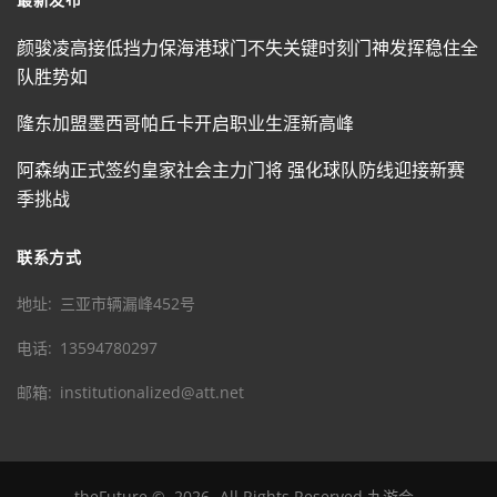
最新发布
颜骏凌高接低挡力保海港球门不失关键时刻门神发挥稳住全
队胜势如
隆东加盟墨西哥帕丘卡开启职业生涯新高峰
阿森纳正式签约皇家社会主力门将 强化球队防线迎接新赛
季挑战
联系方式
地址
三亚市辆漏峰452号
电话
13594780297
邮箱
institutionalized@att.net
theFuture
©
2026
- All Rights Reserved
九游会
.