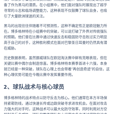
备了作为黑马的潜质。在小组赛中，他们面对强队时展现出了超乎
寻常的斗志和临场调整能力，这种表现不仅鼓舞了球队自身，也吸
引了大量欧洲球迷的关注。
黑马的出现往往伴随着不可预测性，这种不确定性正是欧冠魅力所
在。博多格林特在小组赛中的突破，可以说打破了外界对传统强队
的预期。他们曾在比赛中通过快速反击和稳固防守击败过实力明显
高于自己的对手，这种胜利模式在面对巴黎圣日耳曼时仍然具有潜
在威胁。
历史数据表明，虽然挪威球队在欧冠淘汰赛中鲜有亮眼表现，但在
关键比赛中偶尔会制造惊喜。博多格林特本赛季首进十六强，本身
就已经是一种突破，球队在心理上也会带着“再创造奇迹”的自信，这
种心理优势可能在今晚比赛中发挥重要作用。
2、球队战术与核心球员
博多格林特的战术特点以防守反击为核心。他们通常在本方半场保
持紧密防线，通过快速长传或边路突破寻求进攻机会。在面对攻击
力强大的对手时，这种战术可以最大化防守效率，同时利用对方空