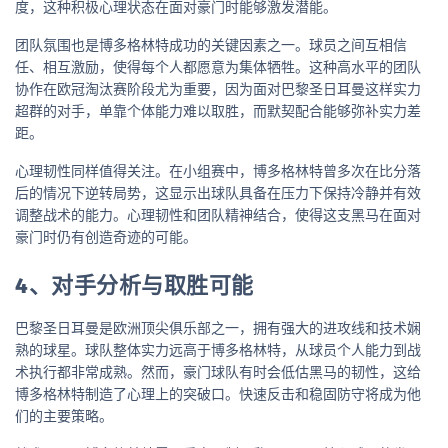
度，这种积极心理状态在面对豪门时能够激发潜能。
团队氛围也是博多格林特成功的关键因素之一。球员之间互相信
任、相互激励，使得每个人都愿意为集体牺牲。这种高水平的团队
协作在欧冠淘汰赛阶段尤为重要，因为面对巴黎圣日耳曼这样实力
超群的对手，单靠个体能力难以取胜，而默契配合能够弥补实力差
距。
心理韧性同样值得关注。在小组赛中，博多格林特曾多次在比分落
后的情况下逆转局势，这显示出球队具备在压力下保持冷静并有效
调整战术的能力。心理韧性和团队精神结合，使得这支黑马在面对
豪门时仍有创造奇迹的可能。
4、对手分析与取胜可能
巴黎圣日耳曼是欧洲顶尖俱乐部之一，拥有强大的进攻线和技术娴
熟的球星。球队整体实力远高于博多格林特，从球员个人能力到战
术执行都非常成熟。然而，豪门球队有时会低估黑马的韧性，这给
博多格林特制造了心理上的突破口。快速反击和稳固防守将成为他
们的主要策略。