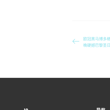
欧冠黑马博多
晚硬撼巴黎圣