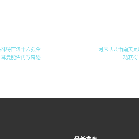
格林特首进十六强今
河床队凭借南美足
日耳曼能否再写奇迹
功获得