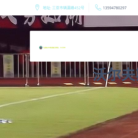
地址: 三亚市辆漏峰452号
13594780297
沃尔夫