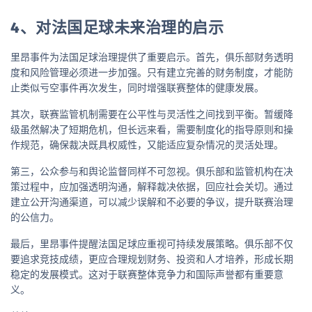
4、对法国足球未来治理的启示
里昂事件为法国足球治理提供了重要启示。首先，俱乐部财务透明
度和风险管理必须进一步加强。只有建立完善的财务制度，才能防
止类似亏空事件再次发生，同时增强联赛整体的健康发展。
其次，联赛监管机制需要在公平性与灵活性之间找到平衡。暂缓降
级虽然解决了短期危机，但长远来看，需要制度化的指导原则和操
作规范，确保裁决既具权威性，又能适应复杂情况的灵活处理。
第三，公众参与和舆论监督同样不可忽视。俱乐部和监管机构在决
策过程中，应加强透明沟通，解释裁决依据，回应社会关切。通过
建立公开沟通渠道，可以减少误解和不必要的争议，提升联赛治理
的公信力。
最后，里昂事件提醒法国足球应重视可持续发展策略。俱乐部不仅
要追求竞技成绩，更应合理规划财务、投资和人才培养，形成长期
稳定的发展模式。这对于联赛整体竞争力和国际声誉都有重要意
义。