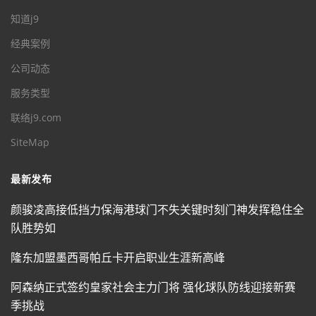
知道j9
经典案例
公司动态
服务类型
联络j9.com
SiteMap
最新发布
颜骏凌高接低挡力保海港球门不失关键时刻门神发挥稳住全
队胜势如
隆东加盟墨西哥帕丘卡开启职业生涯新高峰
阿森纳正式签约皇家社会主力门将 强化球队防线迎接新赛
季挑战