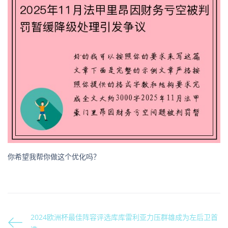
你希望我帮你做这个优化吗？
2024欧洲杯最佳阵容评选库库雷利亚力压群雄成为左后卫首