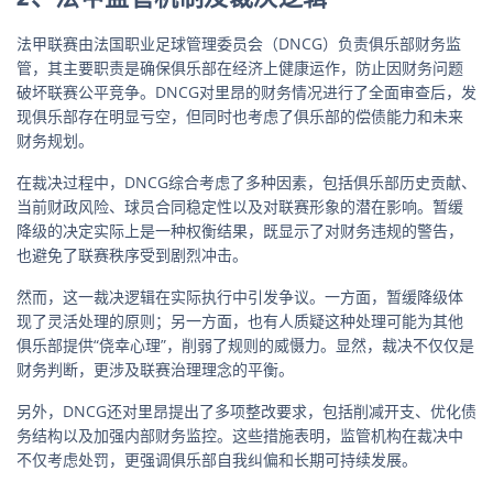
法甲联赛由法国职业足球管理委员会（DNCG）负责俱乐部财务监
管，其主要职责是确保俱乐部在经济上健康运作，防止因财务问题
破坏联赛公平竞争。DNCG对里昂的财务情况进行了全面审查后，发
现俱乐部存在明显亏空，但同时也考虑了俱乐部的偿债能力和未来
财务规划。
在裁决过程中，DNCG综合考虑了多种因素，包括俱乐部历史贡献、
当前财政风险、球员合同稳定性以及对联赛形象的潜在影响。暂缓
降级的决定实际上是一种权衡结果，既显示了对财务违规的警告，
也避免了联赛秩序受到剧烈冲击。
然而，这一裁决逻辑在实际执行中引发争议。一方面，暂缓降级体
现了灵活处理的原则；另一方面，也有人质疑这种处理可能为其他
俱乐部提供“侥幸心理”，削弱了规则的威慑力。显然，裁决不仅仅是
财务判断，更涉及联赛治理理念的平衡。
另外，DNCG还对里昂提出了多项整改要求，包括削减开支、优化债
务结构以及加强内部财务监控。这些措施表明，监管机构在裁决中
不仅考虑处罚，更强调俱乐部自我纠偏和长期可持续发展。