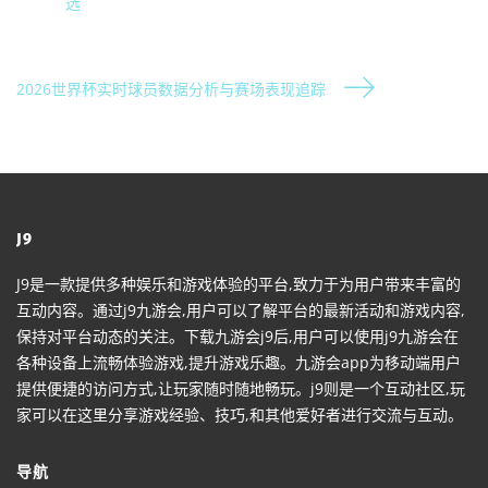
选
2026世界杯实时球员数据分析与赛场表现追踪
J9
J9是一款提供多种娱乐和游戏体验的平台,致力于为用户带来丰富的
互动内容。通过j9九游会,用户可以了解平台的最新活动和游戏内容,
保持对平台动态的关注。下载九游会j9后,用户可以使用j9九游会在
各种设备上流畅体验游戏,提升游戏乐趣。九游会app为移动端用户
提供便捷的访问方式,让玩家随时随地畅玩。j9则是一个互动社区,玩
家可以在这里分享游戏经验、技巧,和其他爱好者进行交流与互动。
导航