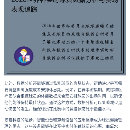
此外，数据分析还能够通过监测球员的恢复状态，帮助决定是否需
要调整训练强度或者安排休息期。例如，在赛事密集期，教练和医
疗团队会根据球员的体能数据来合理安排球员的出场时间，以确保
他们能够保持最佳状态。通过这种方式，数据分析可以显著减少运
动伤害的发生，确保球员在比赛中的竞技状态处于最佳水平。
随着科技的进步，智能设备和穿戴设备的应用逐渐成为球员健康管
理的常态。这些设备能够在比赛中实时传输球员的心率、血氧水