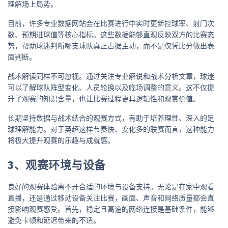
理解场上局势。
目前，许多专业数据网站会在比赛进行中实时更新控球率、射门次
数、预期进球值等核心指标。这些数据能够直观反映双方的比赛态
势，帮助球迷判断哪支球队真正占据主动，而不是仅凭比分做出表
面判断。
战术解读同样不可忽视。通过关注专业解说和战术分析文章，球迷
可以了解球队阵型变化、人员轮换以及临场调整的意义。这不仅提
升了观赛的知识含量，也让比赛过程更具逻辑性和观赏价值。
长期坚持数据与战术结合的观赛方式，有助于培养理性、深入的足
球理解能力。对于英超这样节奏快、变化多的联赛而言，这种能力
将极大提升观赛的乐趣与成就感。
3、观赛环境与设备
良好的观赛体验离不开合适的环境与设备支持。无论是在家中观看
直播，还是通过移动设备关注比赛，画面、声音和网络质量都会直
接影响观赛感受。首先，稳定且高速的网络连接是基础条件，能够
避免卡顿和延迟带来的不适。