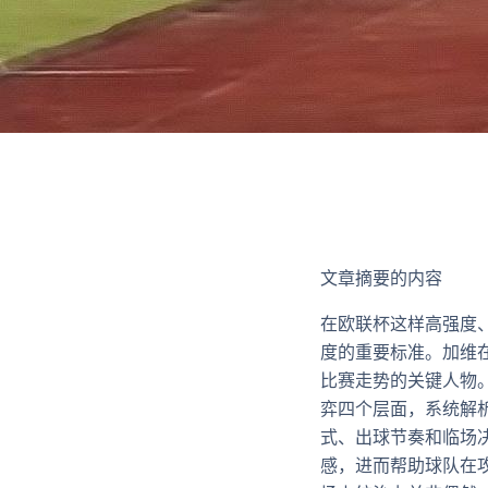
文章摘要的内容
在欧联杯这样高强度
度的重要标准。加维
比赛走势的关键人物
弈四个层面，系统解
式、出球节奏和临场
感，进而帮助球队在