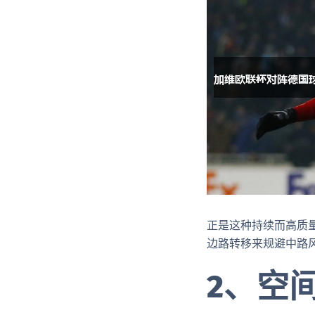
正是这种持续而高质
边路转移来规避中路
2、空