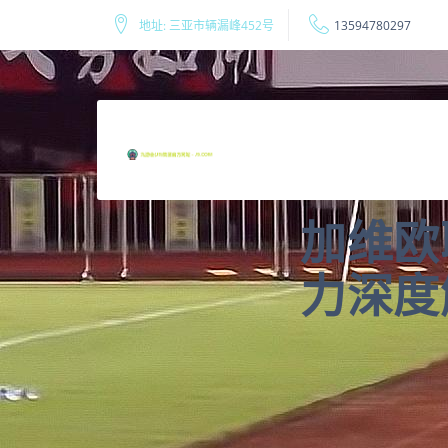
地址: 三亚市辆漏峰452号
13594780297
加维欧
力深度