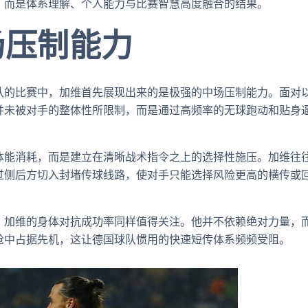
，而是体系理解、个人能力与比赛智慧高度融合的结果。
场压制能力
队的比赛中，加维首先展现出来的是极强的中场压制能力。面对
并未被对手的整体性所限制，而是通过高频率的无球跑动和贴身
体能消耗，而是建立在清晰战术指令之上的选择性施压。加维往
过侧后方切入封堵传球线路，使对手只能选择风险更高的横传或
，加维的身体对抗成功率同样值得关注。他并不依赖绝对力量，
抢中占据先机，这让德国球队惯用的快速短传体系频频受阻。