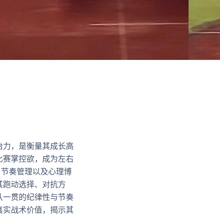
治力，是衡量其成长高
比赛掌控欲，成为左右
、节奏管理以及心理博
其跑动选择、对抗方
队一贯的纪律性与节奏
真实战术价值，揭示其