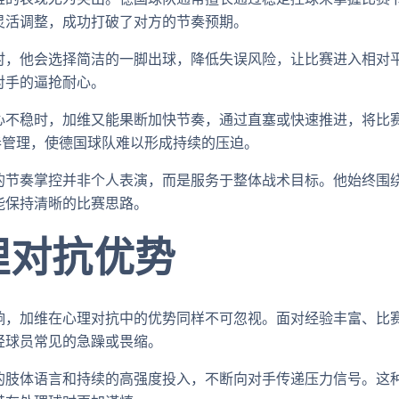
灵活调整，成功打破了对方的节奏预期。
时，他会选择简洁的一脚出球，降低失误风险，让比赛进入相对
对手的逼抢耐心。
心不稳时，加维又能果断加快节奏，通过直塞或快速推进，将比
奏管理，使德国球队难以形成持续的压迫。
的节奏掌控并非个人表演，而是服务于整体战术目标。他始终围
能保持清晰的比赛思路。
理对抗优势
响，加维在心理对抗中的优势同样不可忽视。面对经验丰富、比
轻球员常见的急躁或畏缩。
的肢体语言和持续的高强度投入，不断向对手传递压力信号。这