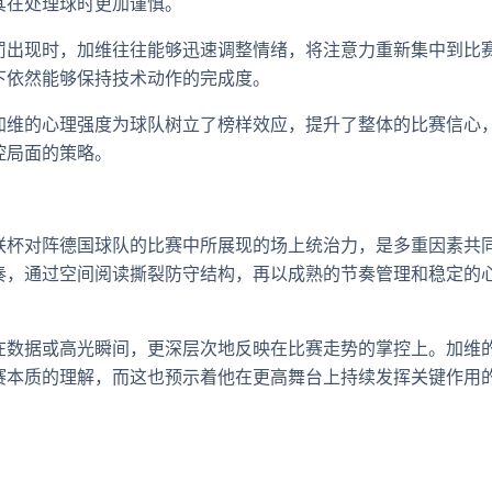
其在处理球时更加谨慎。
罚出现时，加维往往能够迅速调整情绪，将注意力重新集中到比
下依然能够保持技术动作的完成度。
加维的心理强度为球队树立了榜样效应，提升了整体的比赛信心
控局面的策略。
联杯对阵德国球队的比赛中所展现的场上统治力，是多重因素共
奏，通过空间阅读撕裂防守结构，再以成熟的节奏管理和稳定的
在数据或高光瞬间，更深层次地反映在比赛走势的掌控上。加维
赛本质的理解，而这也预示着他在更高舞台上持续发挥关键作用