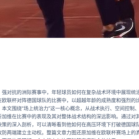
、强对抗的洲际赛事中，年轻球员如何在复杂战术环境中展现统
在欧联杯对阵德国球队的比赛中，以超越年龄的成熟度和强烈的
。本文围绕“场上统治力”这一核心概念，从战术执行、空间控制
析加维在比赛中的表现及其对整体战术结构的深远影响。通过对
决策的深入剖析，可以清晰看到他如何在高压环境下打破德国球
攻防两端建立主动权。整篇文章力图还原加维在欧联杯赛场上的