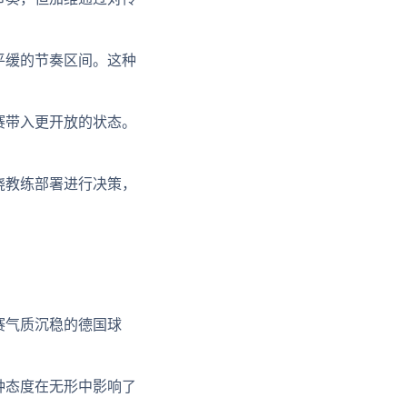
平缓的节奏区间。这种
赛带入更开放的状态。
绕教练部署进行决策，
赛气质沉稳的德国球
种态度在无形中影响了