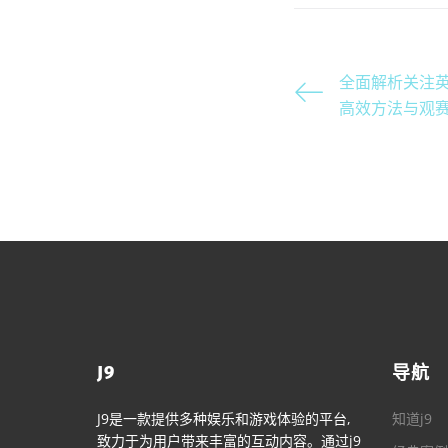
全面解析关注
高效方法与观
J9
导航
J9是一款提供多种娱乐和游戏体验的平台,
知道j9
致力于为用户带来丰富的互动内容。通过j9