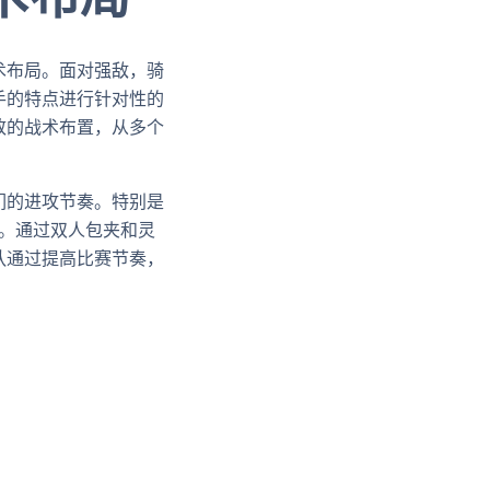
术布局。面对强敌，骑
手的特点进行针对性的
致的战术布置，从多个
们的进攻节奏。特别是
备。通过双人包夹和灵
队通过提高比赛节奏，