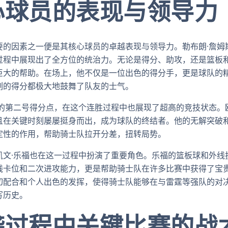
心球员的表现与领导力
要的因素之一便是其核心球员的卓越表现与领导力。勒布朗·詹姆
过程中展现出了全方位的统治力。无论是得分、助攻，还是篮板
巨大的帮助。在场上，他不仅是一位出色的得分手，更是球队的
刻的得分都极大地鼓舞了队友的士气。
队的第二号得分点，在这个连胜过程中也展现了超高的竞技状态。
且在关键时刻屡屡挺身而出，成为球队的终结者。他的无解突破
定性的作用，帮助骑士队拉开分差，扭转局势。
凯文·乐福也在这一过程中扮演了重要角色。乐福的篮板球和外线
线卡位和二次进攻能力，更是帮助骑士队在许多比赛中获得了宝
切配合和个人出色的发挥，使得骑士队能够在与雷霆等强队的对
写历史。
袭过程中关键比赛的战