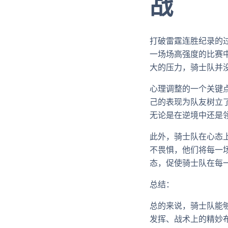
战
打破雷霆连胜纪录的
一场场高强度的比赛
大的压力，骑士队并
心理调整的一个关键
己的表现为队友树立
无论是在逆境中还是
此外，骑士队在心态
不畏惧，他们将每一
态，促使骑士队在每
总结：
总的来说，骑士队能
发挥、战术上的精妙