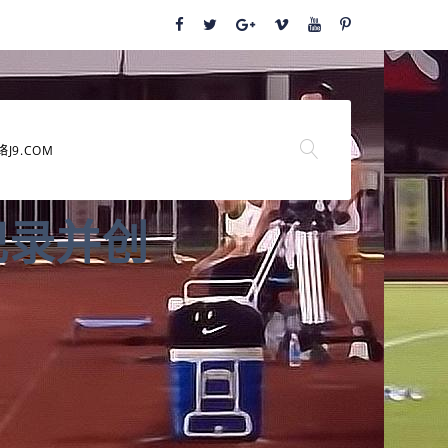
络J9.COM
纪录并创