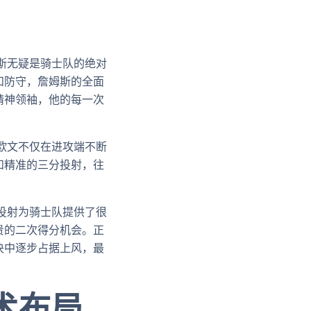
斯无疑是骑士队的绝对
和防守，詹姆斯的全面
精神领袖，他的每一次
欧文不仅在进攻端不断
和精准的三分投射，往
投射为骑士队提供了很
贵的二次得分机会。正
决中逐步占据上风，最
术布局