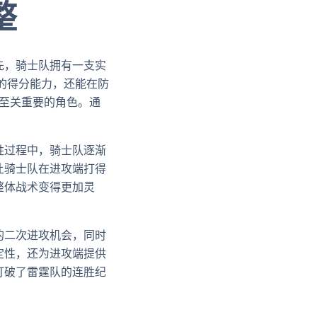
整
先，骑士队拥有一支实
的得分能力，还能在防
着至关重要的角色。通
胜过程中，骑士队逐渐
让骑士队在进攻端打得
整体战术变得更加灵
的二次进攻机会，同时
定性，还为进攻端提供
打破了雷霆队的连胜纪