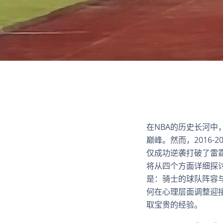
在NBA的历史长河
巅峰。然而，2016
仅成功逆袭打破了雷
将从四个方面详细探
是：骑士的球队阵容
何在心理层面调整迎
取宝贵的经验。