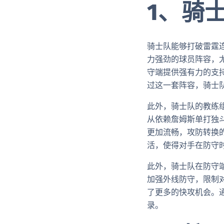
1、骑
骑士队能够打破雷霆
力强劲的球员阵容，
守端提供强有力的支
过这一套阵容，骑士
此外，骑士队的教练
从依赖詹姆斯单打独
更加流畅，攻防转换
活，使得对手在防守
此外，骑士队在防守
加强外线防守，限制
了更多的快攻机会。
录。