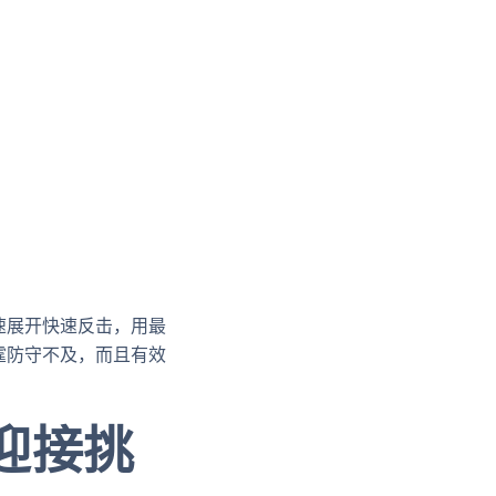
速展开快速反击，用最
霆防守不及，而且有效
迎接挑