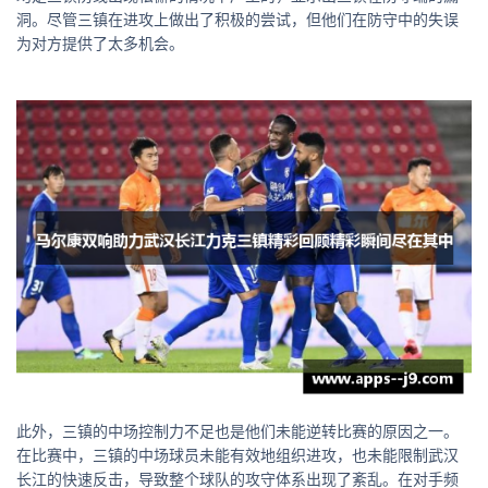
洞。尽管三镇在进攻上做出了积极的尝试，但他们在防守中的失误
为对方提供了太多机会。
此外，三镇的中场控制力不足也是他们未能逆转比赛的原因之一。
在比赛中，三镇的中场球员未能有效地组织进攻，也未能限制武汉
长江的快速反击，导致整个球队的攻守体系出现了紊乱。在对手频