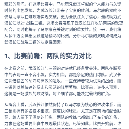
精彩的瞬间。在这场比赛中，马尔康凭借其卓越的个人能力与关键
时刻的出色发挥，为武汉长江带来了宝贵的胜利。马尔康的双响不
仅帮助球队在进攻端实现突破，更为全队注入了信心，最终助力武
汉长江以2:1战胜三镇。这场比赛展现了武汉长江在攻防两端的默契
配合，同时也揭示了马尔康在关键时刻的重要性。接下来，我们将
从多个方面详细回顾这场精彩的比赛，分析马尔康的双响如何成为
武汉长江战胜三镇的决定性因素。
1、比赛前瞻：两队的实力对比
在比赛之前，武汉长江与三镇的对决就已经备受关注。两队在联赛
中的表现一直不容小觑，实力相当，都是争冠的热门球队。武汉长
江凭借稳固的防守与高效的进攻，一直保持着较为优秀的战绩，而
三镇则以其快速的反击和灵活的阵型著称。比赛前，许多人预测，
这将是一场激烈的攻防战，每个细节都可能决定最终的胜负。
从阵容上看，武汉长江依然保持了以马尔康为核心的进攻体系，而
三镇则拥有多名技术细腻、速度快的球员，尤其是在前场的配合默
契，给人留下了深刻的印象。两队的教练也都做出了充分的准备，
力求在这场重要比赛中展现最佳状态。尽管如此，比赛开始前，许