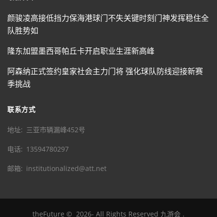
颜骏凌高接低挡力保海港球门不失关键时刻门神发挥稳住全
队胜势如
隆东加盟墨西哥帕丘卡开启职业生涯新高峰
阿森纳正式签约皇家社会主力门将 强化球队防线迎接新赛
季挑战
联系方式
地址
三亚市辆漏峰452号
电话
13594780297
邮箱
institutionalized@att.net
theFuture
©
2026
- All Rights Reserved
九游会
.