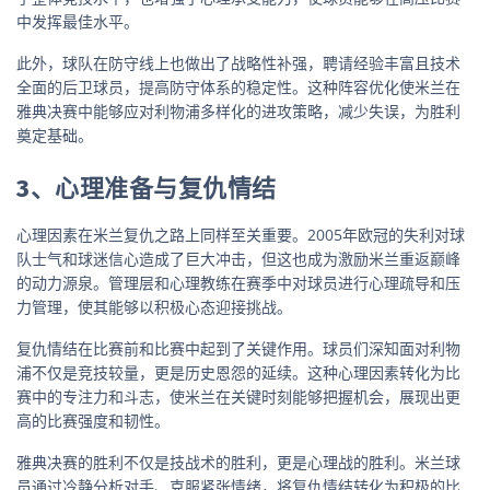
中发挥最佳水平。
此外，球队在防守线上也做出了战略性补强，聘请经验丰富且技术
全面的后卫球员，提高防守体系的稳定性。这种阵容优化使米兰在
雅典决赛中能够应对利物浦多样化的进攻策略，减少失误，为胜利
奠定基础。
3、心理准备与复仇情结
心理因素在米兰复仇之路上同样至关重要。2005年欧冠的失利对球
队士气和球迷信心造成了巨大冲击，但这也成为激励米兰重返巅峰
的动力源泉。管理层和心理教练在赛季中对球员进行心理疏导和压
力管理，使其能够以积极心态迎接挑战。
复仇情结在比赛前和比赛中起到了关键作用。球员们深知面对利物
浦不仅是竞技较量，更是历史恩怨的延续。这种心理因素转化为比
赛中的专注力和斗志，使米兰在关键时刻能够把握机会，展现出更
高的比赛强度和韧性。
雅典决赛的胜利不仅是技战术的胜利，更是心理战的胜利。米兰球
员通过冷静分析对手、克服紧张情绪，将复仇情结转化为积极的比