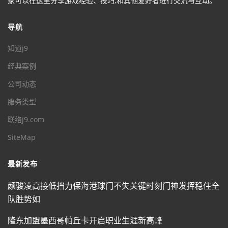
家可以在这里分享游戏经验、技巧,和其他爱好者进行交流与互动。
导航
知道j9
经典案例
公司动态
服务类型
联络j9.com
SiteMap
最新发布
颜骏凌高接低挡力保海港球门不失关键时刻门神发挥稳住全
队胜势如
隆东加盟墨西哥帕丘卡开启职业生涯新高峰