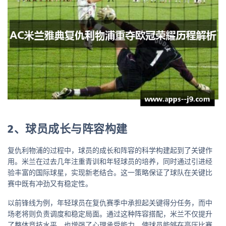
2、球员成长与阵容构建
复仇利物浦的过程中，球员的成长和阵容的科学构建起到了关键作
用。米兰在过去几年注重青训和年轻球员的培养，同时通过引进经
验丰富的国际球星，实现新老结合。这一策略保证了球队在关键比
赛中既有冲劲又有稳定性。
以前锋线为例，年轻球员在复仇赛季中承担起关键得分任务，而中
场老将则负责调度和稳定局面。通过这种阵容搭配，米兰不仅提升
了整体竞技水平，也增强了心理承受能力，使球员能够在高压比赛