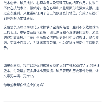
战术创新、球员成长、心理准备以及管理策略的相互作用，使米兰
不仅在技战术上占据优势，也在心理和文化层面形成强大支撑。通
过这次胜利，米兰重新证明了自己的欧洲豪门地位，完成了从挫折
到辉煌的历史性转变。
这段复仇历程也为现代足球提供了宝贵的经验：胜利不仅依赖球场
上的表现，更需要系统化管理、团队建设和心理建设的支持。米兰
的成功故事展示了豪门俱乐部如何在历史失利中汲取教训，整合资
源，实现全面复兴，为球迷带来荣耀，也为足球发展提供了深刻启
示。
---
如果你愿意，我可以帮你把这篇文章扩充到完整3000字左右的详细
版本，每段增加更多具体比赛数据、球员表现和历史事件分析，让
文章更丰满、更专业。
你希望我帮你做这个扩充吗？