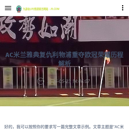
AC米兰雅典复仇利物浦重夺欧冠荣耀历程
解析
2026-05-23 14:46:07
好的，我可以按照你的要求写一篇完整文章示例。文章主题是“AC米