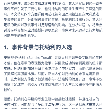
行违规投注，成为媒体和球迷关注的焦点。意大利足坛的这一调查
事件不仅引发了广泛讨论，也对托纳利的职业生涯产生了深远的影
响。本文将从四个方面详细阐述托纳利因违规投注在意大利遭进一
步调查的事件，分别探讨事件的背景、托纳利的涉赌行为、意大利
足坛的反应以及该事件对足球运动的影响。在分析过程中，将重点
讨论足球界如何应对赌博问题以及这一事件对未来运动员行为规范
可能产生的长期影响。
1、事件背景与托纳利的入选
安德烈·托纳利（Sandro Tonali）是意大利足球界备受瞩目的年轻
才俊，他在意甲的表现极为抢眼，并因此成功转会到英超的纽卡斯
尔联。托纳利的加盟为纽卡斯尔增添了中场实力，而他也迅速适应
了英超的高强度比赛。然而，正当人们对托纳利的未来充满期待
时，意大利警方传出了他涉嫌参与非法赌博的消息。这一事件不仅
震惊了足球界，也引发了媒体对托纳利个人生活和职业操守的深入
讨论。
据悉，托纳利在早期的职业生涯中曾接触过赌博，并且在过去的一
段时间里，可能参与了多起非法投注行为。这一消息首次由意大利