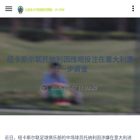
纽卡斯尔联托纳利因违规投注在意大利遭
进一步调查
2026-07-07 11:02:29
近日，纽卡斯尔联足球俱乐部的中场球员托纳利因涉嫌在意大利进