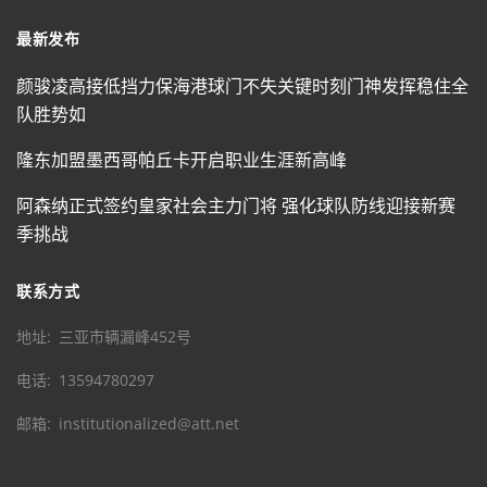
最新发布
颜骏凌高接低挡力保海港球门不失关键时刻门神发挥稳住全
队胜势如
隆东加盟墨西哥帕丘卡开启职业生涯新高峰
阿森纳正式签约皇家社会主力门将 强化球队防线迎接新赛
季挑战
联系方式
地址
三亚市辆漏峰452号
电话
13594780297
邮箱
institutionalized@att.net