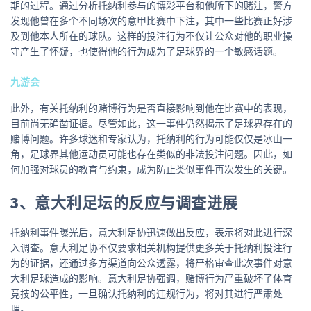
期的过程。通过分析托纳利参与的博彩平台和他所下的赌注，警方
发现他曾在多个不同场次的意甲比赛中下注，其中一些比赛正好涉
及到他本人所在的球队。这样的投注行为不仅让公众对他的职业操
守产生了怀疑，也使得他的行为成为了足球界的一个敏感话题。
九游会
此外，有关托纳利的赌博行为是否直接影响到他在比赛中的表现，
目前尚无确凿证据。尽管如此，这一事件仍然揭示了足球界存在的
赌博问题。许多球迷和专家认为，托纳利的行为可能仅仅是冰山一
角，足球界其他运动员可能也存在类似的非法投注问题。因此，如
何加强对球员的教育与约束，成为防止类似事件再次发生的关键。
3、意大利足坛的反应与调查进展
托纳利事件曝光后，意大利足协迅速做出反应，表示将对此进行深
入调查。意大利足协不仅要求相关机构提供更多关于托纳利投注行
为的证据，还通过多方渠道向公众透露，将严格审查此次事件对意
大利足球造成的影响。意大利足协强调，赌博行为严重破坏了体育
竞技的公平性，一旦确认托纳利的违规行为，将对其进行严肃处
理。