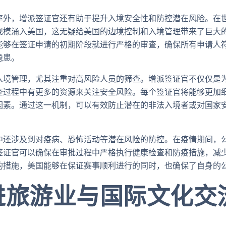
率外，增派签证官还有助于提升入境安全性和防控潜在风险。在
规模涌入美国，这无疑给美国的边境控制和入境管理带来了巨大
能够在签证申请的初期阶段就进行严格的审查，确保所有申请人
隐患。
入境管理，尤其注重对高风险人员的筛查。增派签证官不仅仅是
查过程中有更多的资源来关注安全风险。每个签证官将能够更加
因素。通过这一机制，可以有效防止潜在的非法入境者或对国家
中还涉及到对疫病、恐怖活动等潜在风险的防控。在疫情期间，
签证官可以确保在审批过程中严格执行健康检查和防疫措施，减
的措施，美国能够在保证赛事顺利进行的同时，也确保了自身的
进旅游业与国际文化交