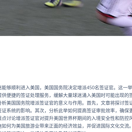
迷能够顺利进入美国，美国国务院决定增派450名签证官。这一
提供便捷的签证处理服务，缓解大量球迷涌入美国时可能出现的
分析美国国务院增派签证官的意义与作用。首先，文章将探讨签
签证系统的影响。其次，分析此举如何提高签证审批效率，确保
重点讨论增派签证官对提升美国世界杯期间的入境安全性和防控
施如何为美国旅游业带来正面的经济效益，并促进国际文化交流