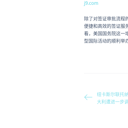
j9.com
除了对签证审批流程
便捷和高效的签证服
看，美国国务院这一
型国际活动的顺利举
纽卡斯尔联托
大利遭进一步