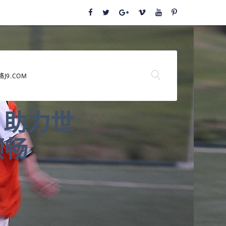
络J9.COM
 助力世
顺畅