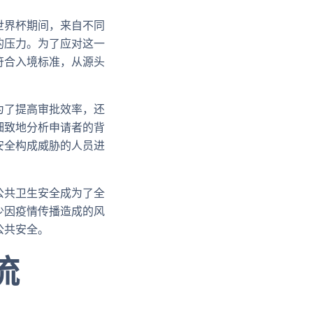
世界杯期间，来自不同
的压力。为了应对这一
符合入境标准，从源头
为了提高审批效率，还
细致地分析申请者的背
安全构成威胁的人员进
公共卫生安全成为了全
少因疫情传播造成的风
公共安全。
流