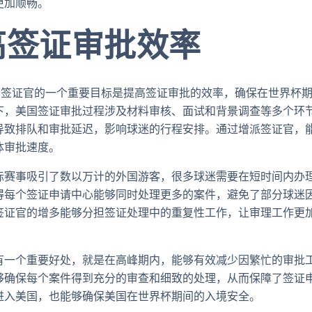
更加顺畅。
高签证审批效率
0名签证官的一个重要目标是提高签证审批的效率，确保在世界杯
下，美国签证审批过程涉及材料审核、面试和背景调查等多个环
导致排队和审批延迟，影响球迷的行程安排。通过增派签证官，
体审批速度。
际赛事吸引了数以万计的外国游客，很多球迷需要在短时间内办
得每个签证申请中心能够同时处理更多的案件，避免了部分球迷
签证官的增多能够分担签证处理中的重复性工作，让审理工作更
有一个重要好处，就是在高峰期内，能够有效减少因繁忙的审批
够确保每个案件得到充分的审查和细致的处理，从而保障了签证
进入美国，也能够确保美国在世界杯期间的入境安全。