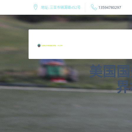
地址: 三亚市辆漏峰452号
13594780297
美国国
界