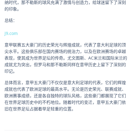
纳时代，那不勒斯的球风充满了激情与创造力，给球迷留下了深刻
的印象。
总结：
j9.com
意甲联赛五大豪门的历史荣光与辉煌成就，代表了意大利足球的顶
尖水平。这些俱乐部在国内赛场的统治力，以及在欧洲赛场的卓越
表现，使其成为世界足坛的传奇。尤文图斯、AC米兰和国际米兰的
成就尤为突出，但罗马和那不勒斯同样在意甲历史上留下了深刻的
印记。
总体而言，意甲五大豪门不仅仅是意大利足球的代表，它们的辉煌
成就也代表了欧洲足球的最高水平。无论是历史荣光、联赛成就、
欧洲赛事成绩，还是各自独特的球队风格，这些豪门都展现了它们
在世界足球历史中的不朽地位。随着时代的变迁，意甲五大豪门依
旧在世界足坛占据着举足轻重的位置。