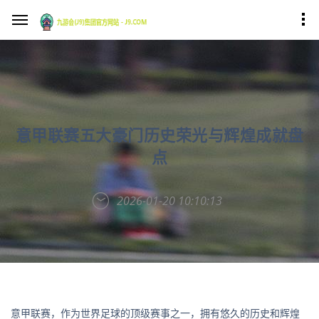
意甲联赛五大豪门历史荣光与辉煌成就盘
点
2026-01-20 10:10:13
意甲联赛，作为世界足球的顶级赛事之一，拥有悠久的历史和辉煌