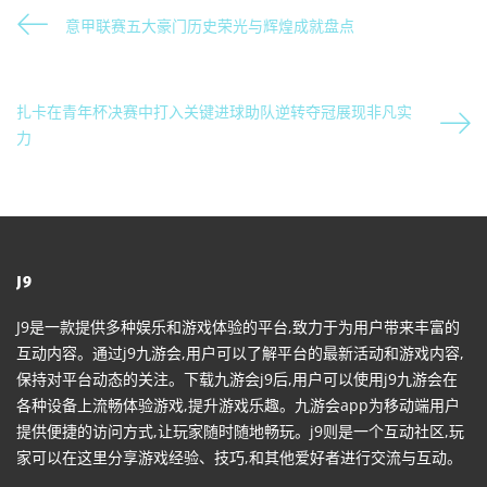
意甲联赛五大豪门历史荣光与辉煌成就盘点
扎卡在青年杯决赛中打入关键进球助队逆转夺冠展现非凡实
力
J9
J9是一款提供多种娱乐和游戏体验的平台,致力于为用户带来丰富的
互动内容。通过j9九游会,用户可以了解平台的最新活动和游戏内容,
保持对平台动态的关注。下载九游会j9后,用户可以使用j9九游会在
各种设备上流畅体验游戏,提升游戏乐趣。九游会app为移动端用户
提供便捷的访问方式,让玩家随时随地畅玩。j9则是一个互动社区,玩
家可以在这里分享游戏经验、技巧,和其他爱好者进行交流与互动。