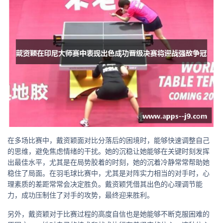
在多场比赛中，戴资颖面对比分落后的困境时，能够快速调整自己
的思维，避免焦虑情绪的干扰。她的沉稳让她能够在关键时刻发挥
出最佳水平，尤其是在局势胶着的时刻，她的沉着冷静常常帮助她
稳住了局面。在羽毛球比赛中，尤其是对阵实力相当的对手时，心
理素质的差距常常会决定胜负。戴资颖凭借其出色的心理调节能
力，成功压制住了对手的攻势，最终迎来胜利。
另外，戴资颖对于比赛过程的高度自信也是她能够不断克服困难的