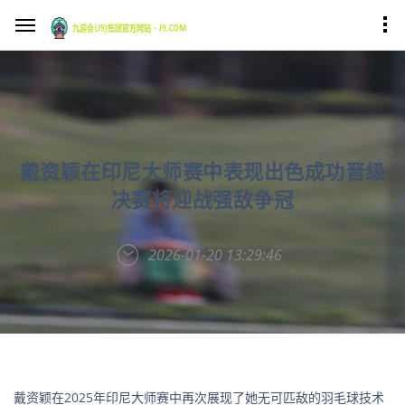
戴资颖在印尼大师赛中表现出色成功晋级
决赛将迎战强敌争冠
2026-01-20 13:29:46
戴资颖在2025年印尼大师赛中再次展现了她无可匹敌的羽毛球技术