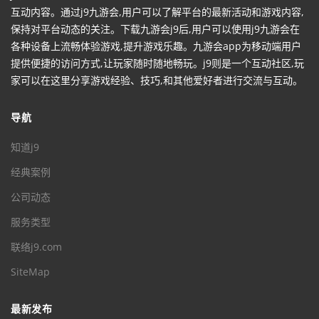
互动内容。通过j9九游会,用户可以了解平台的最新活动和游戏内容,
保持对平台动态的关注。下载九游会j9后,用户可以使用j9九游会在
各种设备上流畅体验游戏,提升游戏乐趣。九游会app为移动端用户
提供便捷的访问方式,让玩家随时随地畅玩。j9则是一个互动社区,玩
家可以在这里分享游戏经验、技巧,和其他爱好者进行交流与互动。
导航
知道j9
经典案例
公司动态
服务类型
联络j9.com
SiteMap
最新发布