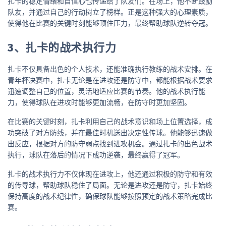
扎卡的稳定情绪和自信心也传递给了队友们。在场上，他不断鼓励
队友，并通过自己的行动树立了榜样。正是这种强大的心理素质，
使得他在比赛的关键时刻能够顶住压力，最终帮助球队逆转夺冠。
3、扎卡的战术执行力
扎卡不仅具备出色的个人技术，还能准确执行教练的战术安排。在
青年杯决赛中，扎卡无论是在进攻还是防守中，都能根据战术要求
迅速调整自己的位置，灵活地适应比赛的节奏。他的战术执行能
力，使得球队在进攻时能够更加流畅，在防守时更加坚固。
在比赛的关键时刻，扎卡利用自己的战术意识和场上位置选择，成
功突破了对方防线，并在最佳时机送出决定性传球。他能够迅速做
出反应，根据对方的防守弱点找到进攻机会。通过扎卡的出色战术
执行，球队在落后的情况下成功逆袭，最终赢得了冠军。
扎卡的战术执行力不仅体现在进攻上，他还通过积极的防守和有效
的传导球，帮助球队稳住了局面。无论是进攻还是防守，扎卡始终
保持高度的战术纪律性，确保球队能够按照预定的战术策略完成比
赛。