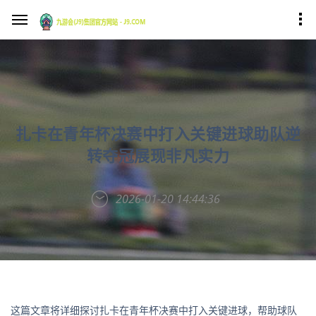
扎卡在青年杯决赛中打入关键进球助队逆
转夺冠展现非凡实力
2026-01-20 14:44:36
这篇文章将详细探讨扎卡在青年杯决赛中打入关键进球，帮助球队