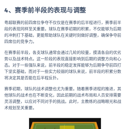
4、赛季前半段的表现与调整
粤超联赛的前四席位争夺不仅仅是在赛季的后半程进行，赛季前半
段的表现同样至关重要。球队在赛季初期的积累，不仅能够为后期
的冲刺打下基础，更能帮助球队在关键时刻做好调整，确保争夺前
四席位的竞争力。
在赛季前半段，各支球队通常会通过几轮的较量，摸清各自的优劣
势以及战术特点。这一阶段的表现直接影响到后期的调整方向和心
态。对于一些强队来说，前半段的稳定发挥能够为后期争夺前四打
下坚实基础，而对于一些实力较弱的球队来说，前半段的积累分数
将决定其是否能在后半程反扑。
赛季初期，球队的战术调整也尤为重要。随着赛季进程的推进，其
他球队的战术也在不断变化，因此前期的战术布局和人员安排需要
灵活调整，以应对不同对手的挑战。此时，主教练的战略眼光和战
术规划至关重要。