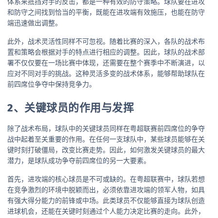
体系来抵挡对手的反击，都是一种有效的防守策略。球队要在进攻
和防守之间找到恰当的平衡，既能在进攻端有效施压，也能在防守
端迅速做出调整。
此外，战术灵活性同样不可忽视。随着比赛的深入，各队的战术布
置和策略会根据对手的特点进行相应的调整。因此，球队的战术部
署不仅仅要在一场比赛中体现，还需要在整个赛季中不断演进，以
应对不同对手的挑战。这种灵活多变的战术体系，能够帮助球队在
前四席位争夺中保持竞争力。
2、关键球员的作用与发挥
除了战术布局，球队中的关键球员同样在粤超联赛前四席位的争夺
战中起着至关重要的作用。在任何一支球队中，某些球员能够在关
键时刻打破僵局，改变比赛走势。因此，如何激发关键球员的最大
潜力，是球队成功争夺前四席位的另一大要素。
首先，进攻端的核心球员是不可或缺的。在粤超联赛中，球队若想
在竞争激烈的环境中脱颖而出，必须依靠进攻端的领军人物，如具
有强大得分能力的前锋或中场。此类球员不仅能够直接为球队创造
进球机会，还能在关键时刻通过个人能力决定比赛的走向。此外，