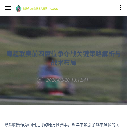
粤超联赛前四席位争夺战关键策略解析与
战术布局
2026-02-20 10:12:41
粤超联赛作为中国足球的地方性赛事，近年来吸引了越来越多的关