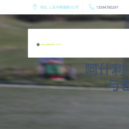
地址: 三亚市辆漏峰452号
13594780297
阿什利
与