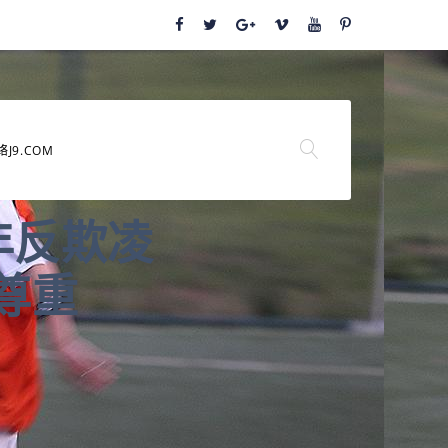
络J9.COM
年反欺凌
尊重