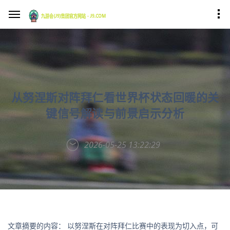
从努涅斯对阵拜仁看世界杯状态回暖的关
键信号解读与前景启示分析
2026-05-25 13:22:29
文章摘要的内容： 以努涅斯在对阵拜仁比赛中的表现为切入点，可