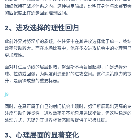
始终保持在战术体系之内。这种稳定输出，说明其身体与比赛节奏
的匹配度正在逐步回到理想区间。
2、进攻选择的理性回归
此前外界对努涅斯的质疑，往往集中在其进攻选择偏于单一、终结
效率波动较大。而在本场比赛中，他在多次进攻机会中的处理明显
更加理性。
面对拜仁后防线的层层封堵，努涅斯不再盲目起脚，而是选择分
球、拉边或回做，为队友创造更好的进攻空间。这种决策能力的提
升，是前锋成熟的重要标志。
j9
同时，在真正属于自己的射门机会出现时，努涅斯展现出更高的专
注度与动作连贯性。进攻效率虽不能只用进球衡量，但这种稳定的
处理方式，无疑为其世界杯状态回暖提供了积极注脚。
3、心理层面的显著变化